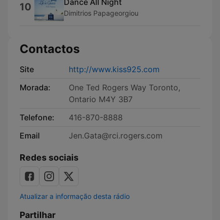
Dance All Night
10
Dimitrios Papageorgiou
Contactos
Site
http://www.kiss925.com
Morada:
One Ted Rogers Way Toronto,
Ontario M4Y 3B7
Telefone:
416-870-8888
Email
Jen.Gata@rci.rogers.com
Redes sociais
Atualizar a informação desta rádio
Partilhar