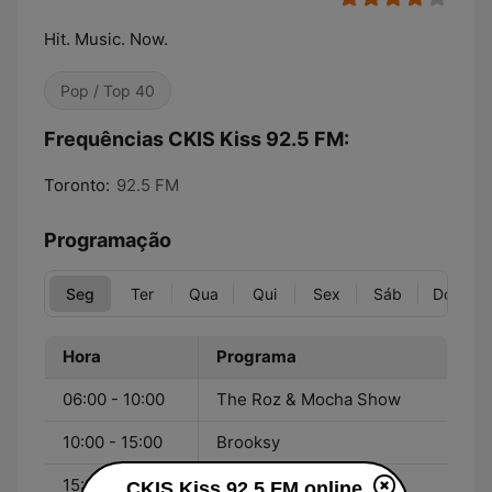
Hit. Music. Now.
Pop / Top 40
Frequências CKIS Kiss 92.5 FM:
Toronto:
92.5 FM
Programação
Seg
Ter
Qua
Qui
Sex
Sáb
Dom
Hora
Programa
06:00 - 10:00
The Roz & Mocha Show
10:00 - 15:00
Brooksy
15:00 - 19:00
Daryn Jones Live
CKIS Kiss 92.5 FM online