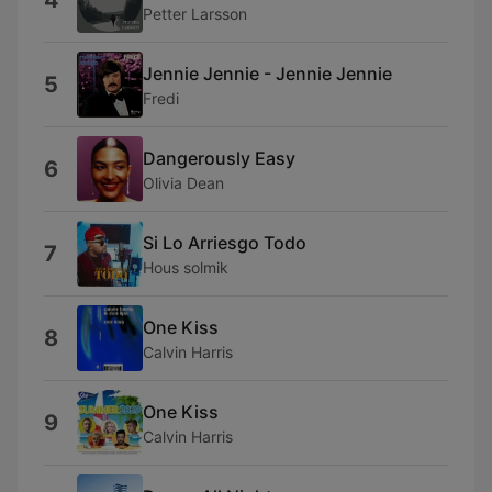
4
Petter Larsson
Jennie Jennie - Jennie Jennie
5
Fredi
Dangerously Easy
6
Olivia Dean
Si Lo Arriesgo Todo
7
Hous solmik
One Kiss
8
Calvin Harris
One Kiss
9
Calvin Harris