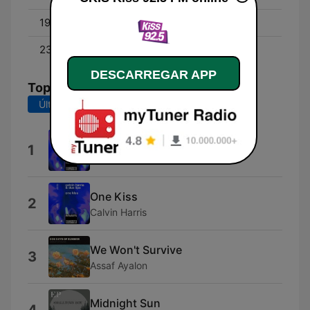
19:00 - 23:00
Jax
23:00 - 02:00
Kayla
DESCARREGAR APP
Top Músicas
Últimos 7 dias
Últimos 30 dias
One Kiss
1
Calvin Harris
One Kiss
2
Calvin Harris
We Won't Survive
3
Assaf Ayalon
Midnight Sun