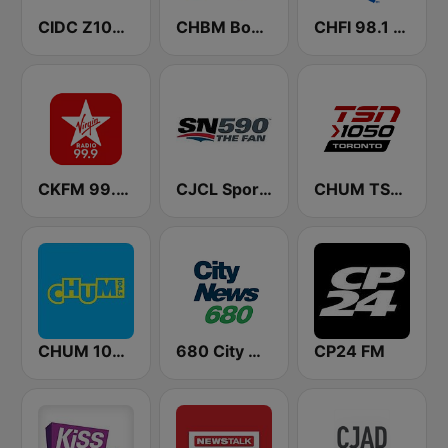
CIDC Z103.5
CHBM Boom 97.3 FM
CHFI 98.1 FM (CA Only)
CKFM 99.9 Virgin Radio Toronto
CJCL Sportsnet 590 The Fan
CHUM TSN 1050 AM
CHUM 104.5 FM (CA Only)
680 City News
CP24 FM