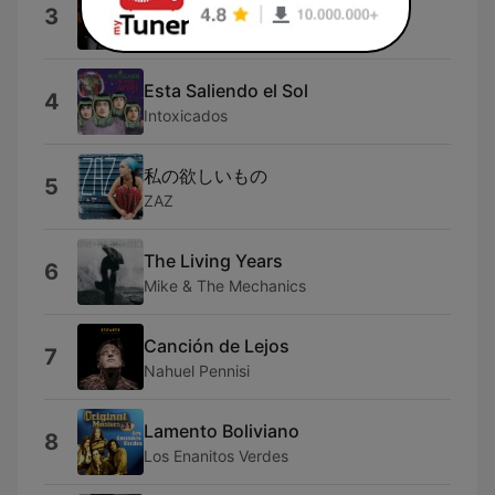
Himno a Marolio 1
3
Gustavo Ridilenir
Esta Saliendo el Sol
4
Intoxicados
私の欲しいもの
5
ZAZ
The Living Years
6
Mike & The Mechanics
Canción de Lejos
7
Nahuel Pennisi
Lamento Boliviano
8
Los Enanitos Verdes