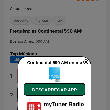
Gente de radio
Desporto
Notícias
Talk
Frequências Continental 590 AM:
Buenos Aires:
590 AM
Top Músicas
Últimos 7 dias
Últimos 30 dias
Continental 590 AM online
Ma sorcière bien-aimée
1
Bazbaz
DESCARREGAR APP
Se empieza nuevamente
2
Sergio Dalma