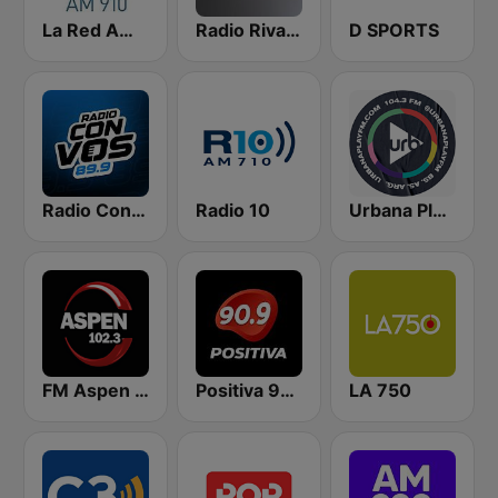
La Red AM 910
Radio Rivadavia 630 AM
D SPORTS
Radio Con Vos 89.9
Radio 10
Urbana Play 104.3 FM
FM Aspen 102.3
Positiva 90.9 - Radio Mitre Corrientes
LA 750