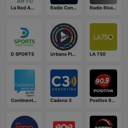
La Red AM 910
Radio Con Vos 89.9
Radio Rivadavia 630 AM
D SPORTS
Urbana Play 104.3 FM
LA 750
Continental 590 AM
Cadena 3
Positiva 90.9 - Radio Mitre Corrientes