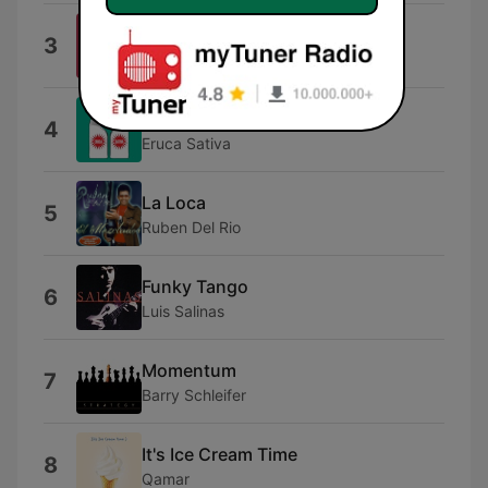
Señor Amante
3
Valeria Lynch
El Amor Es Más Fuerte
4
Eruca Sativa
La Loca
5
Ruben Del Rio
Funky Tango
6
Luis Salinas
Momentum
7
Barry Schleifer
It's Ice Cream Time
8
Qamar