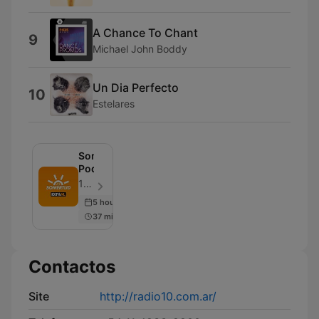
A Chance To Chant
9
Michael John Boddy
Un Dia Perfecto
10
Estelares
Somertijd
Podcast
100% NL - Episódio 103
5 hours ago
37 min
Contactos
Site
http://radio10.com.ar/