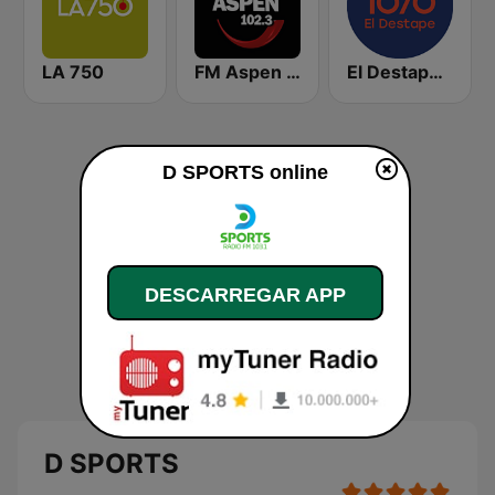
LA 750
FM Aspen 102.3
El Destape Radio
D SPORTS online
DESCARREGAR APP
D SPORTS