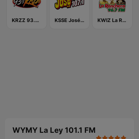
KRZZ 93.3 La Raza FM
KSSE José 97.5 y 107.1
KWIZ La Ranchera 96.7 FM (US Only)
WYMY La Ley 101.1 FM