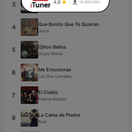
De la A a la Z
3
Bajhara
Que Bonito Que Te Quieran
4
Jeros
Ojitos Bellos
5
Grupo Mania
Me Emocionas
6
Los Dos Carnales
El Diablo
7
Fuerza Regida
La Cama de Piedra
8
Raúl