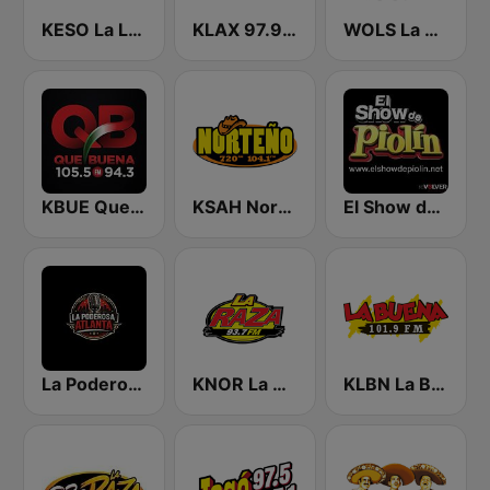
KESO La Ley 102.5 and 92.7 FM
KLAX 97.9 La Raza FM
WOLS La Raza 106.1 FM
KBUE Que Buena 105.5 / 94.3 FM (US Only)
KSAH Norteño 720 y 104.1
El Show de Piolín
La Poderosa Atlanta
KNOR La Raza 93.7 (US Only)
KLBN La Buena 101.9 FM