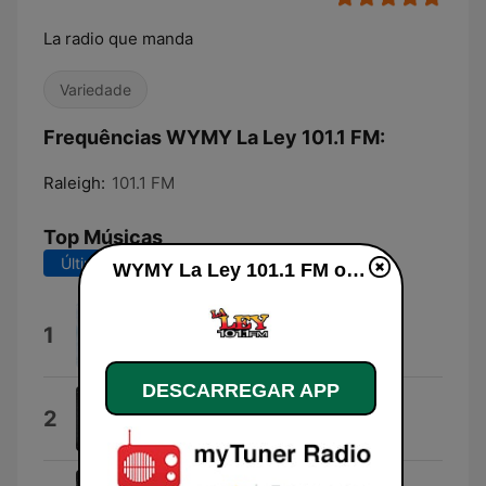
La radio que manda
Variedade
Frequências WYMY La Ley 101.1 FM:
Raleigh:
101.1 FM
Top Músicas
Últimos 7 dias
Últimos 30 dias
WYMY La Ley 101.1 FM online
Para que no duela
1
Xenia
DESCARREGAR APP
Te Dije
2
Espinoza Paz