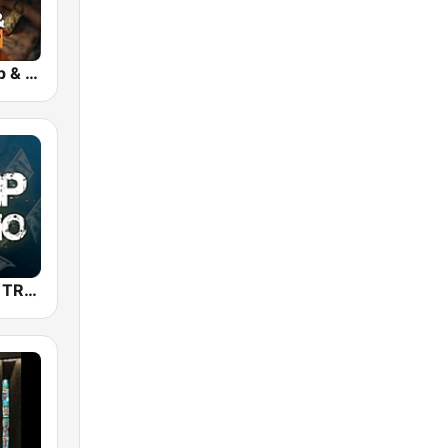
bigFM US Rap & Hip-Hop
TRAP RADIO TRAP.radio