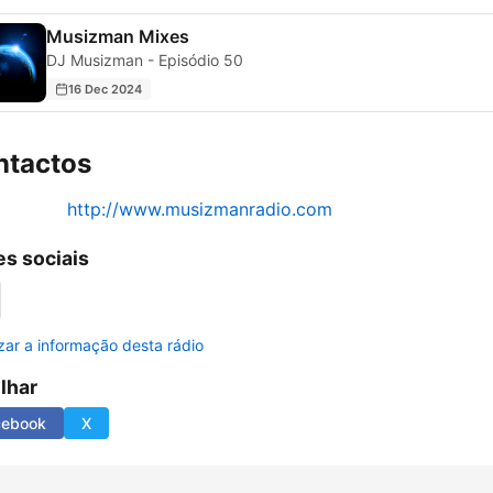
Musizman Mixes
DJ Musizman - Episódio 50
16 Dec 2024
ntactos
http://www.musizmanradio.com
s sociais
izar a informação desta rádio
ilhar
cebook
X