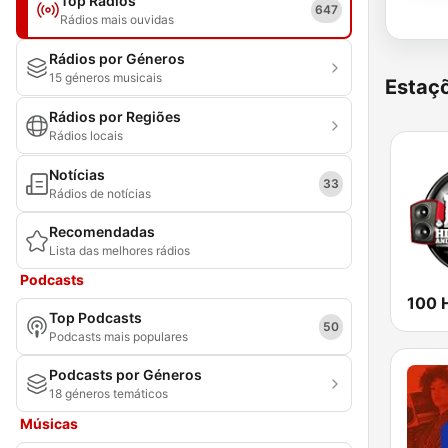
Top Rádios
647
Rádios mais ouvidas
Rádios por Géneros
15 géneros musicais
Estaçõ
Rádios por Regiões
Rádios locais
Notícias
33
Rádios de notícias
Recomendadas
Lista das melhores rádios
Podcasts
Top Podcasts
50
Podcasts mais populares
Podcasts por Géneros
18 géneros temáticos
Músicas