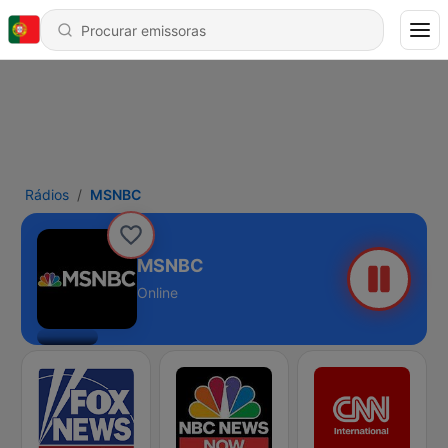
Rádios
MSNBC
MSNBC
Online