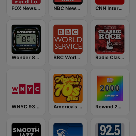
FOX News Radio
NBC News Now
CNN International
Wonder 80's
BBC World Service
Radio Classic Rock
WNYC 93.9 FM
America's Greatest 70s Hits
Rewind 2000's