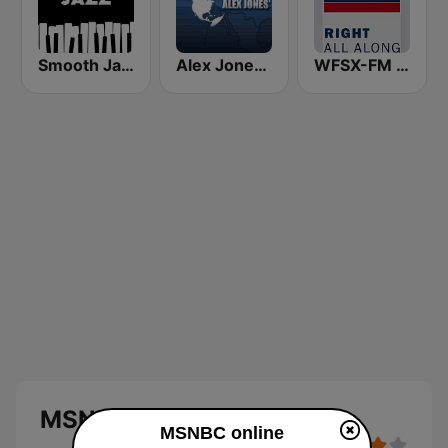
Smooth Jazz - Groov
Alex Jones - Infowars.com
WFSX-FM 92.5 Right All Along (US Only)
MSNBC
MSNBC online