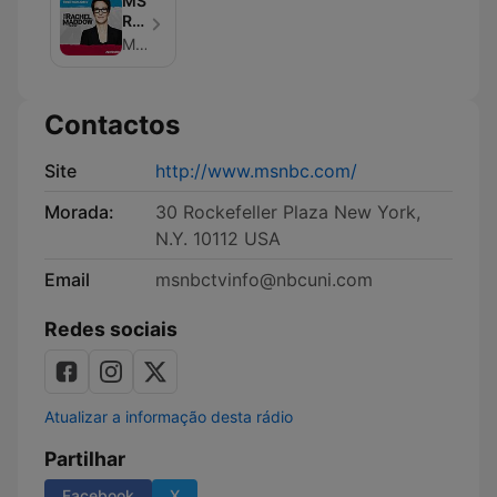
MSNBC
Rachel
Maddow
MSNBC
(video)
Contactos
Site
http://www.msnbc.com/
Morada:
30 Rockefeller Plaza New York,
N.Y. 10112 USA
Email
msnbctvinfo@nbcuni.com
Redes sociais
Atualizar a informação desta rádio
Partilhar
Facebook
X