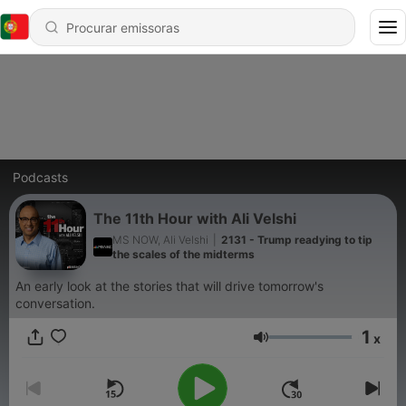
Podcasts
The 11th Hour with Ali Velshi
MS NOW, Ali Velshi
|
2131 - Trump readying to tip
the scales of the midterms
An early look at the stories that will drive tomorrow's
conversation.
1
x
Volume