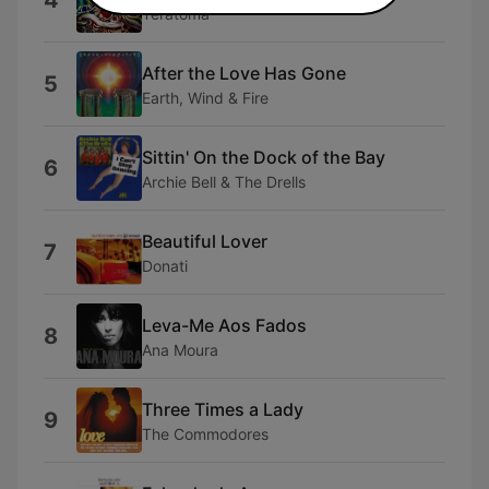
4
Teratoma
After the Love Has Gone
5
Earth, Wind & Fire
Sittin' On the Dock of the Bay
6
Archie Bell & The Drells
Beautiful Lover
7
Donati
Leva-Me Aos Fados
8
Ana Moura
Three Times a Lady
9
The Commodores