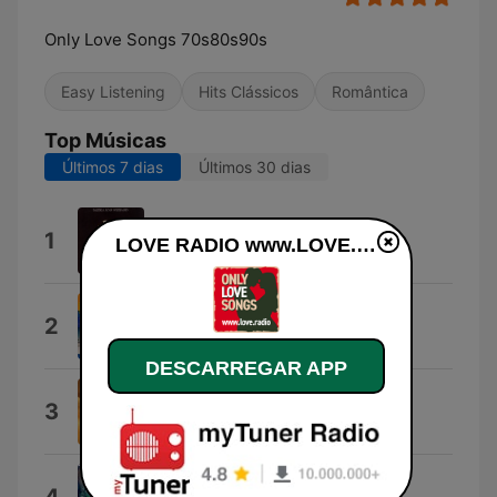
Only Love Songs 70s80s90s
Easy Listening
Hits Clássicos
Romântica
Top Músicas
Últimos 7 dias
Últimos 30 dias
Love
1
LOVE RADIO www.LOVE.radio online
Barbra Streisand
CÃ© Sa En TÃ© VlÃ©
2
Sisterkat
DESCARREGAR APP
Cuando Me Enamoro
3
Enrique Iglesias
Alla Pugacheva