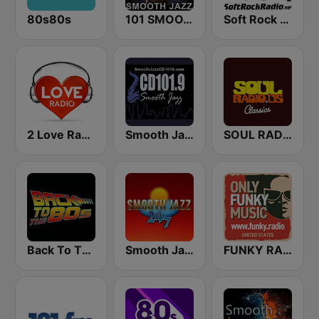
80s80s
101 SMOOTH JAZZ
Soft Rock Radio
2 Love Radio
Smooth Jazz CD 101.9 FM
SOUL RADIO Classics
Back To The 80's Radio
Smooth Jazz 247
FUNKY RADIO (USA)