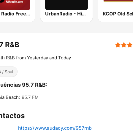
KJLH Radio Free 102.3 FM
UrbanRadio - Hip Hop Hits
7 R&B
th R&B from Yesterday and Today
 / Soul
uências 95.7 R&B:
nia Beach:
95.7 FM
ntactos
https://www.audacy.com/957rnb