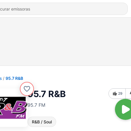
s
95.7 R&B
95.7 R&B
29
95.7 FM
R&B / Soul