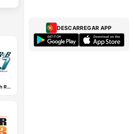
DESCARREGAR APP
KRNB Smooth R&B 105.7 FM (US Only)