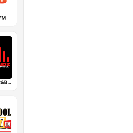
FM
CitySoundz R&B Radio