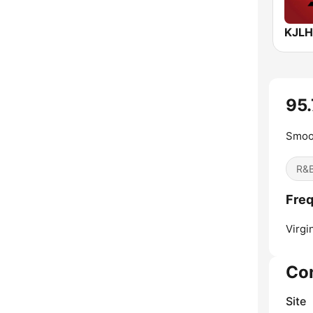
95.
Smoo
R&B
Freq
Virgi
Co
Site