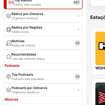
Top Rádios
647
Rádios mais ouvidas
Rádios por Géneros
Estaçõ
15 géneros musicais
Rádios por Regiões
Rádios locais
Notícias
33
Rádios de notícias
Recomendadas
Lista das melhores rádios
Podcasts
WQHT
Top Podcasts
50
Podcasts mais populares
Podcasts por Géneros
18 géneros temáticos
Músicas