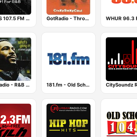
WBLS 107.5 FM (US Only)
GotRadio - Throwback Jamz
WHUR 96.3 
GotRadio - R&B Classics
181.fm - Old School HipHop/RnB