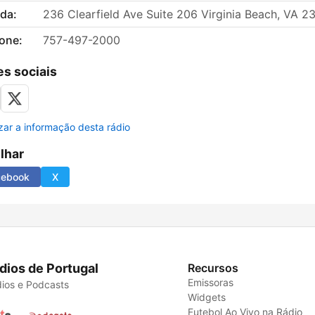
da:
236 Clearfield Ave Suite 206 Virginia Beach, VA 2
fone:
757-497-2000
s sociais
izar a informação desta rádio
ilhar
cebook
X
dios de Portugal
Recursos
Emissoras
ios e Podcasts
Widgets
Futebol Ao Vivo na Rádio