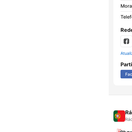
Mora
Tele
Rede
Atual
Part
Fa
Rá
Rád