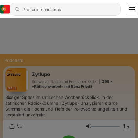
Podcasts
Zytlupe
Schweizer Radio und Fernsehen (SRF)
|
399 -
«Rütlischwurbel» mit Bänz Friedli
Bissiger Spass im satirischen Wochenrückblick. In der
satirischen Radio-Kolumne «Zytlupe» analysieren starke
Stimmen die Hochs und Tiefs der Politwoche: ungefiltert und
ungeniert unkorrekt.
1
x
Volume