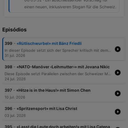
einen neuen, inklusiveren Slogan für die Schweiz.
Episódios
-
399
«Rütlischwurbel» mit Bänz Friedli
In dieser Episode setzt sich der Sprecher kritisch mit dem Schweizer Nationalverständnis und den Mythen der Identität auseinander. Anhand von Beispielen wie dem Besuch von Bundesrat Parmelin in den USA, der Verwendung von Slogans wie „Switzerland great since 1291“ und der Rolle von McDonald's als Sponsor des Eidgenössischen Schwing- und Älplerfestes wird hinterfragt, ob die Schweiz ein geografisches Land oder eine rein ideelle „Willensnation“ ist. Der Beitrag reflektiert über den Zusammenhalt in einer multikulturellen Gesellschaft und problematisiert die Nutzung historischer Erzählungen zur Legitimierung von Nationalismus.
31 jul. 2026
-
398
«NATO-Manöver ‹Leihmutter›» mit Jovana Nikic
Diese Episode setzt Parallelen zwischen der Schweizer Munitionspolitik und den gesellschaftlichen Debatten um Leihmutterschaft sowie die sinkende Geburtenrate in der Schweiz. Der Sprecher kritisiert eine vermeintliche Doppelmoral, bei der Verbote im Inland durch Umgehung über die Landesgrenzen hinweg faktisch akzeptiert werden, ähnlich wie bei der Weiterleitung von Munition über NATO-Partner. Zudem wird die finanzielle Belastung durch Kita-Kosten und steigende Krankenkassenprämien thematisiert, welche die Familienplanung in der Schweiz massiv erschweren. Die Analyse stellt die These auf, dass das Schweizer Staatssystem die Familiengründung zu einem Luxusgut degradiert hat und fordert politische Reformen zur Entlastung von Familien.
24 jul. 2026
-
397
«Hitze is in the Haus!» mit Simon Chen
10 jul. 2026
-
396
«Spritzensport» mit Lisa Christ
03 jul. 2026
-
395
«Lasst die Leute doch arbeiten!» mit Lisa Catena