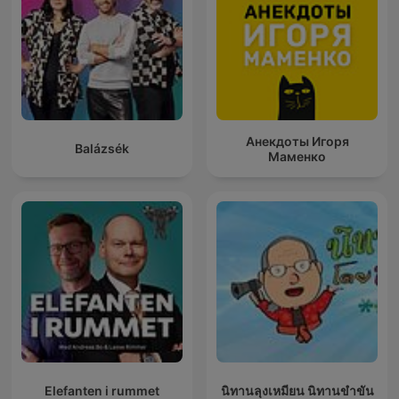
Анекдоты Игоря
Balázsék
Маменко
Elefanten i rummet
นิทานลุงเหมียน นิทานขำขัน