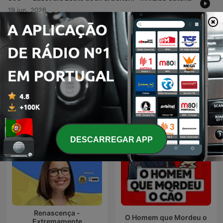
19 jun. 2026
Mostrar mais episódios
Ver todos
Mais podcasts de Comédia
DESCARREGAR APP
Renascença -
O Homem que Mordeu o
Extremamente