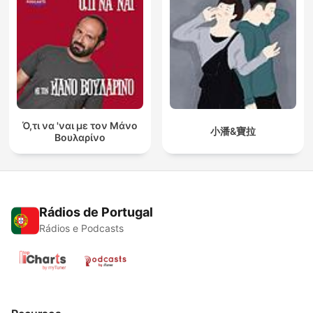
Ό,τι να 'ναι με τον Μάνο
小潘&寶拉
Βουλαρίνο
Rádios de Portugal
Rádios e Podcasts