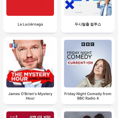
La Luciérnaga
두시탈출 컬투쇼
James O'Brien's Mystery
Friday Night Comedy from
Hour
BBC Radio 4