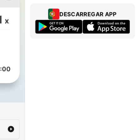
ия,
к в
DESCARREGAR APP
1
x
,
:00
двух