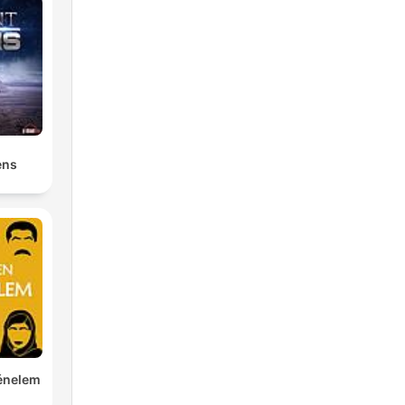
ens
ténelem