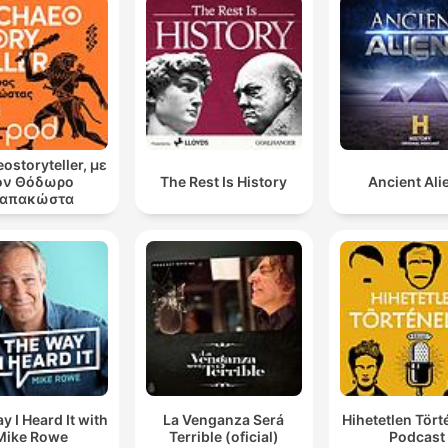
ostoryteller, με
ον Θόδωρο
The Rest Is History
Ancient Ali
απακώστα
y I Heard It with
La Venganza Será
Hihetetlen Tör
Mike Rowe
Terrible (oficial)
Podcast