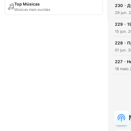
Top Músicas
-
230
Д
Músicas mais ouvidas
29 jun. 
-
229
1
15 jun. 
-
228
П
01 jun. 
-
227
Н
18 maio