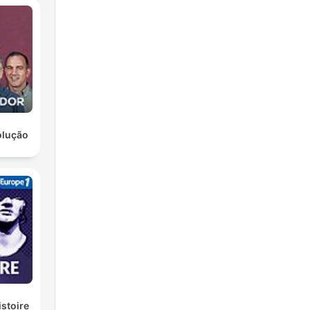
olução
istoire