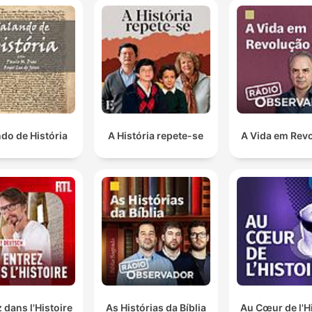
do de História
A História repete-se
A Vida em Rev
 dans l'Histoire
As Histórias da Bíblia
Au Cœur de l'H