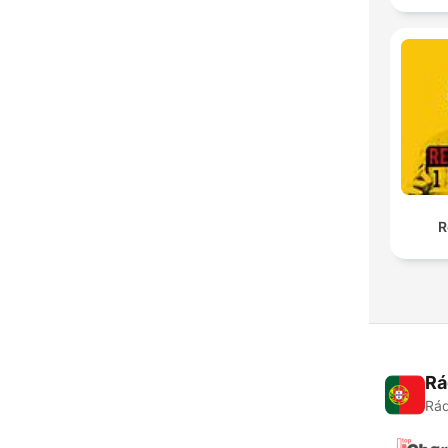
R
Rá
Rád