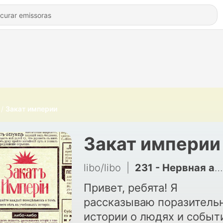
Закат империи
Закат империи
libo/libo
|
231 - Нервная армада
Привет, ребята! Я
рассказываю поразитель
истории о людях и событ