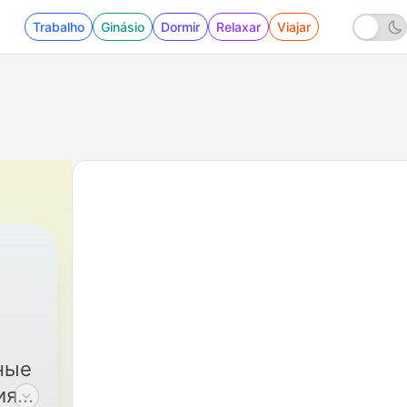
Trabalho
Ginásio
Dormir
Relaxar
Viajar
ные
иях