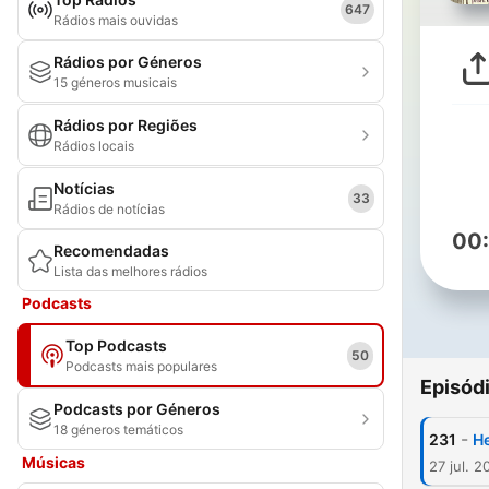
647
Rádios mais ouvidas
Rádios por Géneros
15 géneros musicais
Rádios por Regiões
Rádios locais
Notícias
33
Rádios de notícias
00
Recomendadas
Lista das melhores rádios
Podcasts
Top Podcasts
50
Podcasts mais populares
Episód
Podcasts por Géneros
18 géneros temáticos
-
231
Н
Músicas
27 jul. 2