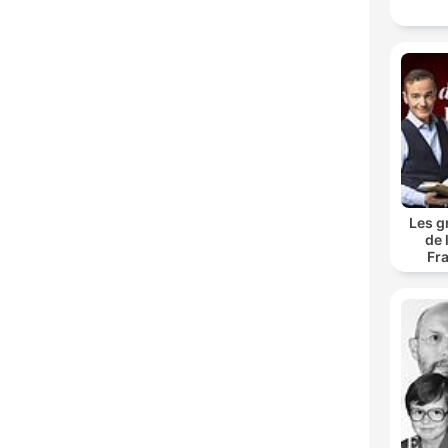
Les g
de 
Fr