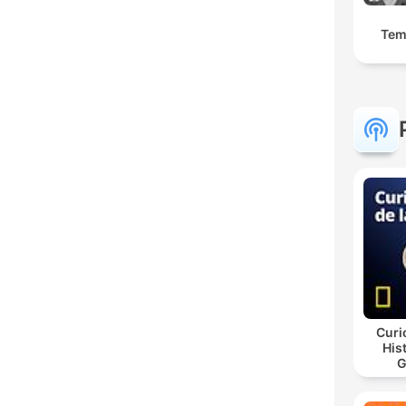
Tem
Curi
His
G