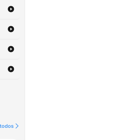
dia
_podcast
t_podcast/join/
_podcast
/
o
я
.ru
с
 todos