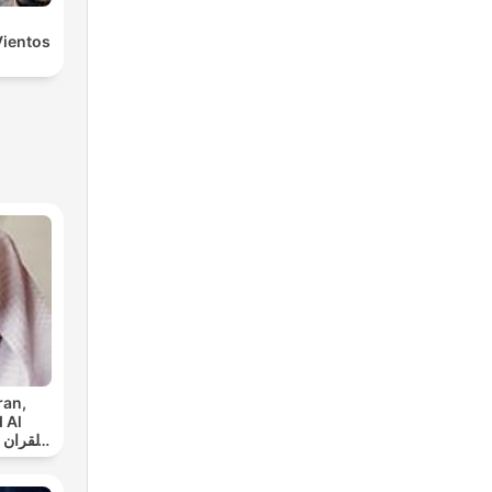
Vientos
ran,
 Al
س