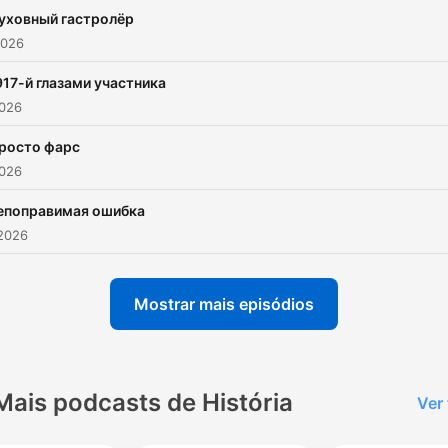
https://boosty.to/dronopae
уховный гастролёр
https://patreon.com/zakat
2026
https://youtube.com/@zaka
917-й глазами участника
https://t.me/tribute/app?
2026
startapp=dxVL
https://app.lava.top/zakat
росто фарс
2026
Поддержать студию Либо
Либо:
епоправимая ошибка
https://cutt.ly/zak25libolib
 2026
Подкаст выпускает студи
Либо/Либо: https://libolibo
Mostrar mais episódios
по вопросам рекламы:
podcast@libolibo.ru связь 
автором:
Mais podcasts de História
Ver
andrey@freeasabird.ru