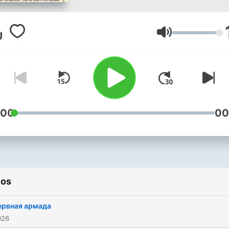
начала XX века. Революц
секс, наркотики и панк-ро
Российской империи — то
Volume
чего нет в учебниках
истории. Это время
невероятного взлёта
искусства, время
идеалистов-
:00
00
революционеров, время
политических перемен и
свободных СМИ, время
расцвета мистицизма и
ios
время прогресса. Время 
революций и двух войн.
ервная армада
Поддержать Андрея:
026