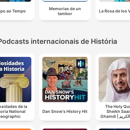
Memorias de un
po ao Tempo
La Rosa de los 
tambor
Podcasts internacionais de História
osidades de la
The Holy Qu
toria National
Dan Snow's History Hit
Sheikh Saad
eographic
Ghamdi | القران الكريم
عد الغامدي