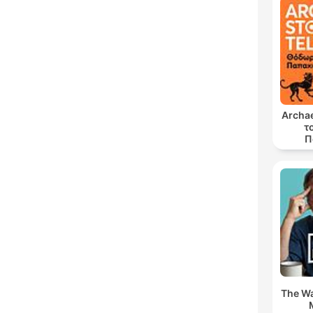
Archae
τ
Π
The Wa