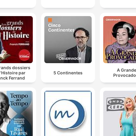
rands dossiers
A Grand
l'Histoire par
5 Continentes
Provocado
anck Ferrand