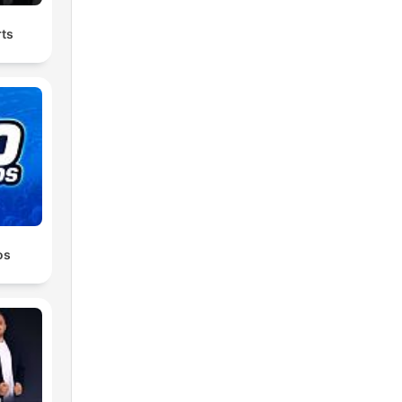
rts
os