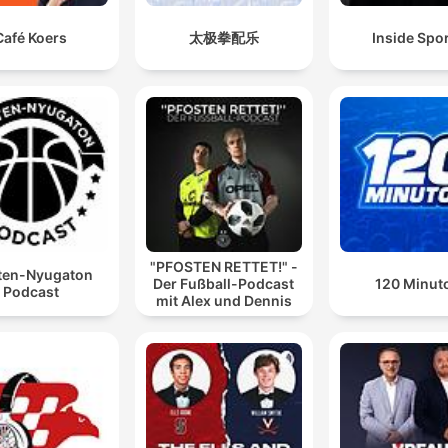
Café Koers
太极拳配乐
Inside Spo
"PFOSTEN RETTET!" -
ten-Nyugaton
Der Fußball-Podcast
120 Minut
Podcast
mit Alex und Dennis