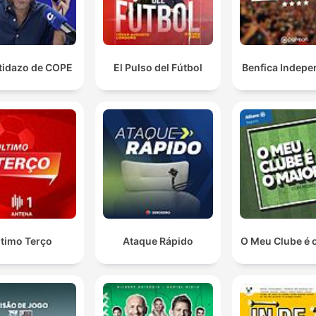
rtidazo de COPE
El Pulso del Fútbol
Benfica Indepe
ltimo Terço
Ataque Rápido
O Meu Clube é 