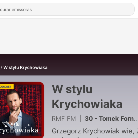
W stylu Krychowiaka
W stylu
Krychowiaka
RMF FM
|
30 - Tomek Fornal: Jestem trochę p**rdolnięty. Ale nie jestem leniem!
Grzegorz Krychowiak wie, 