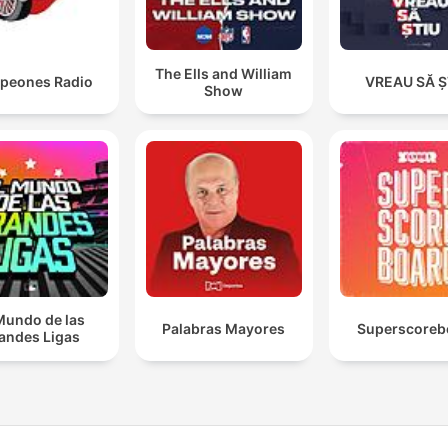
The Ells and William
peones Radio
VREAU SĂ Ș
Show
Mundo de las
Palabras Mayores
Superscoreb
andes Ligas