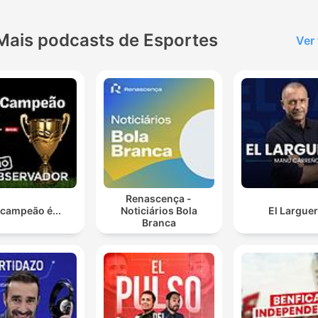
Mais podcasts de Esportes
Ver
Renascença -
 campeão é...
Noticiários Bola
El Largue
Branca