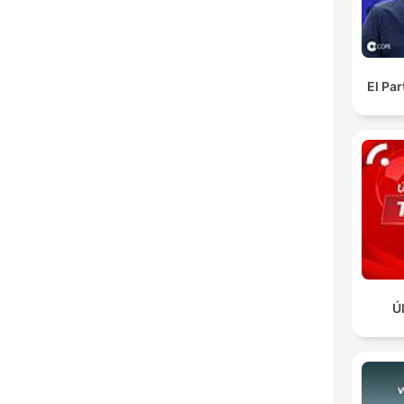
El Pa
Ú