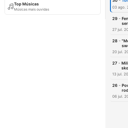
-
30
Tom
Top Músicas
03 ago.
Músicas mais ouvidas
-
29
Fen
ser
27 jul. 2
-
28
"Mo
sw
20 jul. 
-
27
Mil
sk
13 jul. 2
-
26
Po
ro
06 jul. 