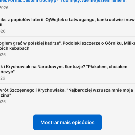
ek Fornal: Jestem trochę p**rdolnięty. Ale nie jestem leniem!
 2026
iks z popiołów loterii. OjWojtek o Łatwogangu, bankructwie i now
ii
026
głem grać w polskiej kadrze". Podolski szczerze o Górniku, Miliku
oich kebabach
2026
ik i Krychowiak na Narodowym. Kontuzje? "Płakałem, chciałem
ończyć"
026
wrót Szczęsnego i Krychowiaka. "Najbardziej wzrusza mnie moja
dzina"
2026
Mostrar mais episódios