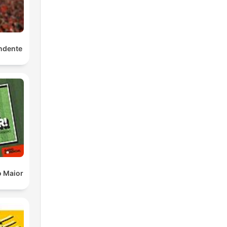
ndente
o Maior