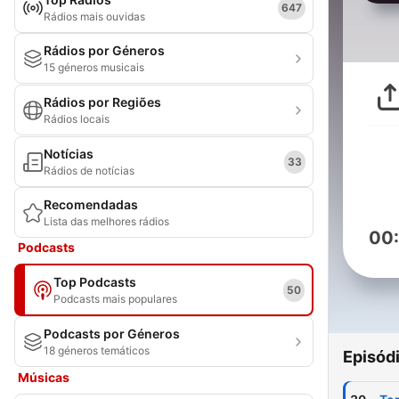
647
Rádios mais ouvidas
Rádios por Géneros
15 géneros musicais
Rádios por Regiões
Rádios locais
Notícias
33
Rádios de notícias
Recomendadas
Lista das melhores rádios
00
Podcasts
Top Podcasts
50
Podcasts mais populares
Podcasts por Géneros
18 géneros temáticos
Episód
Músicas