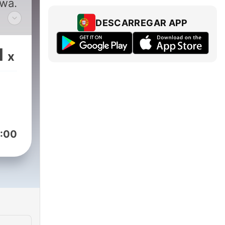
awa.
DESCARREGAR APP
a do
órzy
1
x
e.
talk,
ylko
:00
e
y po