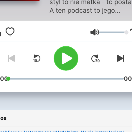
styl to nie metka - to post
A ten podcast to jego
manifest. Dlatego zaprasz
swojej przestrzeni tych, kt
Volume
wiedzą, jak smakować życi
Tu nie ma miejsca na small 
tu nie ma miękkiej gry. Są t
trudne pytania, szczere
odpowiedzi i zero
kompromisów. To nie będą
:00
00
zwykłe wywiady - to będzi
podróż przez sport, modę i
filozofię codzienności. Od
szatni po salon, od muraw
ios
wybieg.