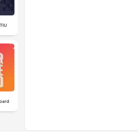
TIU
oard