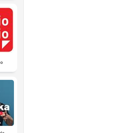
io
vla