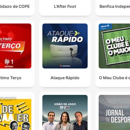
rtidazo de COPE
L'After Foot
Benfica Indepe
ltimo Terço
Ataque Rápido
O Meu Clube é 