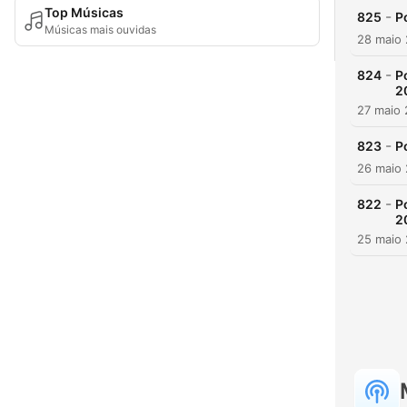
Top Músicas
-
825
P
Músicas mais ouvidas
28 maio
-
824
P
2
27 maio
-
823
P
26 maio
-
822
P
2
25 maio