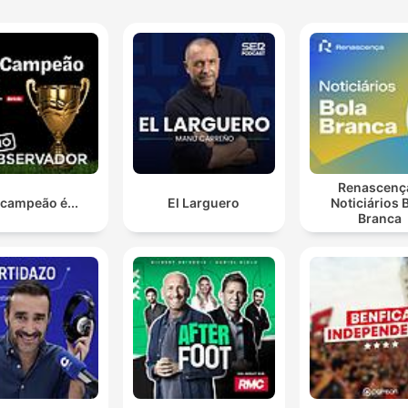
Renascenç
 campeão é...
El Larguero
Noticiários 
Branca