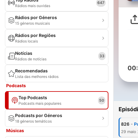
647
Rádios mais ouvidas
Rádios por Géneros
15 géneros musicais
Rádios por Regiões
Rádios locais
Notícias
33
Rádios de notícias
00
Recomendadas
Lista das melhores rádios
Podcasts
Top Podcasts
50
Podcasts mais populares
Episód
Podcasts por Géneros
18 géneros temáticos
-
826
P
Músicas
29 maio