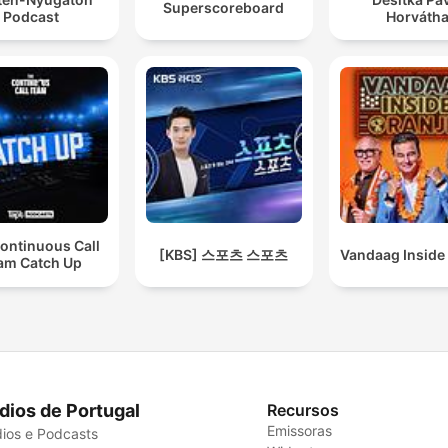
Superscoreboard
Podcast
Horváth
ontinuous Call
[KBS] 스포츠 스포츠
Vandaag Inside
am Catch Up
dios de Portugal
Recursos
Emissoras
ios e Podcasts