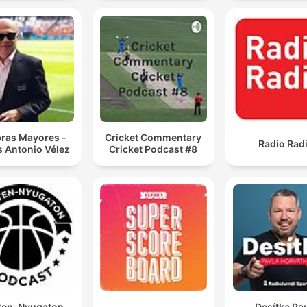
bras Mayores -
Cricket Commentary
Radio Rad
s Antonio Vélez
Cricket Podcast #8
ten-Nyugaton
Desítka Pa