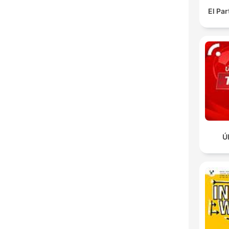
El Pa
Ú