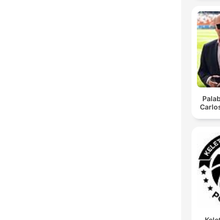
Pala
Carlo
Kele