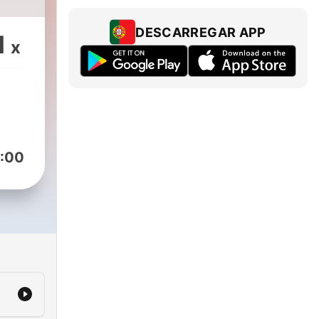
DESCARREGAR APP
1
x
es
side
uur
e
:00