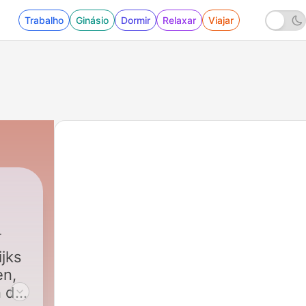
Trabalho
Ginásio
Dormir
Relaxar
Viajar
ijks
en,
 der