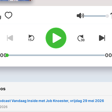
Gijp. Ze bespreken de
actualiteit, de meest
opvallende randzaken en
Volume
lachen om kolderieke
momenten. Ook vliegen de
meest smaakvolle anekdot
je om de oren. Vandaag In
is elke werkdag om 21:35 
te zien op SBS6 en terug t
:00
00
luisteren via deze podcast.
ios
odcast Vandaag Inside met Job Knoester, vrijdag 29 mei 2026
 2026