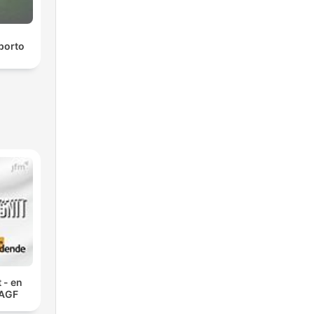
porto
 - en
 AGF