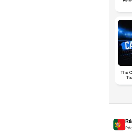
The C
Te
Rá
Rád