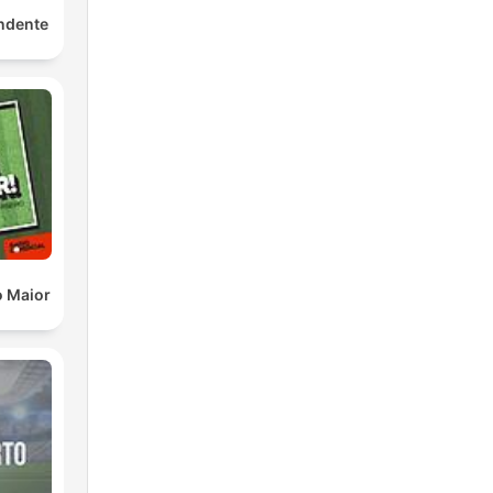
ndente
o Maior