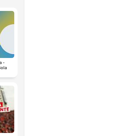
a -
Bola