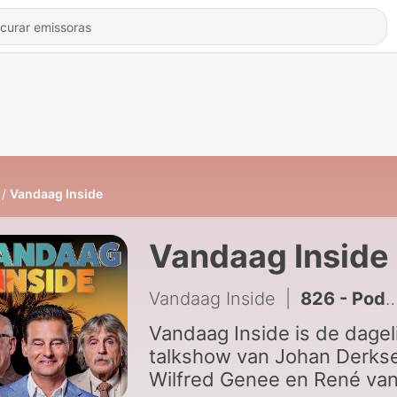
Vandaag Inside
Vandaag Inside
Vandaag Inside
|
826 - Podcast Vandaag Inside met Job Knoester, vrijdag 29 mei 2026
Vandaag Inside is de dagel
talkshow van Johan Derks
Wilfred Genee en René van