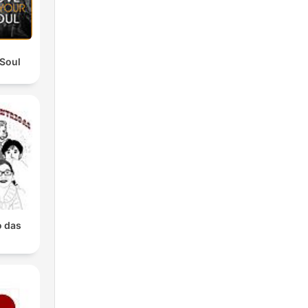
Soul
 das