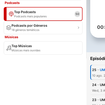
Podcasts
Top Podcasts
50
Podcasts mais populares
Podcasts por Géneros
00
18 géneros temáticos
Músicas
Top Músicas
Músicas mais ouvidas
Episód
-
25
UM
10 ago. 
-
24
UM
Wed, 3 
-
23
UM