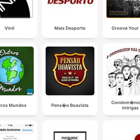
Vinil
Mais Desporto
Groove Your 
Condom�nio
tros Mundos
Pens�o Boavista
Intrigas