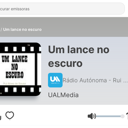
Um lance no escuro
Um lance no
escuro
Rádio Autónoma - Rui Alves de Sousa
UALMedia
Volume