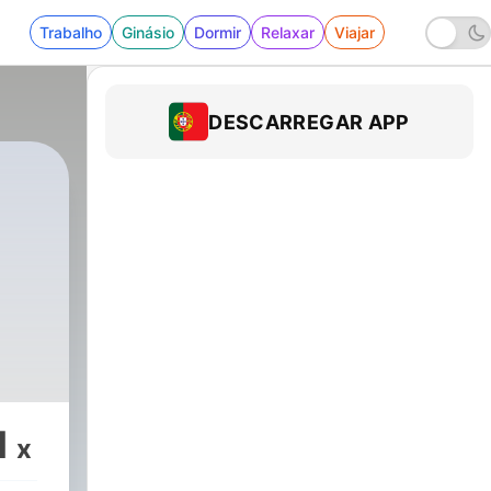
Trabalho
Ginásio
Dormir
Relaxar
Viajar
DESCARREGAR APP
|
25 - UM LANCE NO ESCURO 
1
x