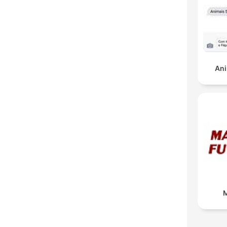
Ani
M