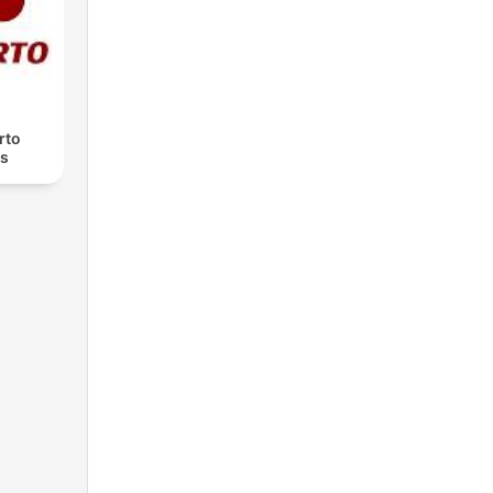
rto
as