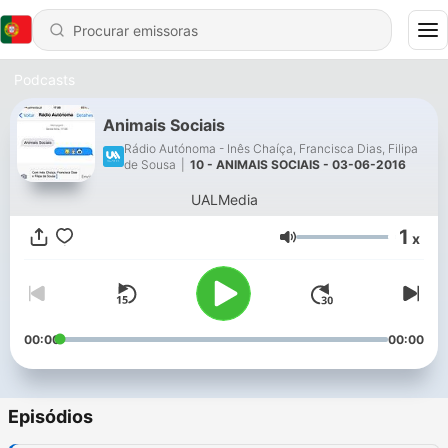
Podcasts
Animais Sociais
Rádio Autónoma - Inês Chaíça, Francisca Dias, Filipa
de Sousa
|
10 - ANIMAIS SOCIAIS - 03-06-2016
UALMedia
1
x
Volume
00:00
00:00
Episódios