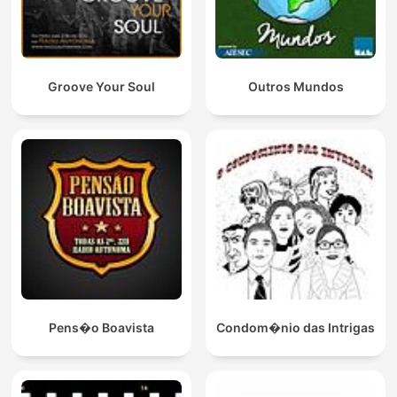
Groove Your Soul
Outros Mundos
Pens�o Boavista
Condom�nio das Intrigas