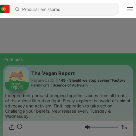
Podcasts
The Vegan Report
Rayane Laddi
|
149 - Should we stop saying "Factory
Farming"? | Science of Activism
Independent podcast bringing together voices from all fronts
of the animal liberation fight. Freely explore the world of animal
advocacy and activism. Find inspiration to take action.
Challenge your beliefs. New release every Tuesday &
Wednesday.
1
x
Volume