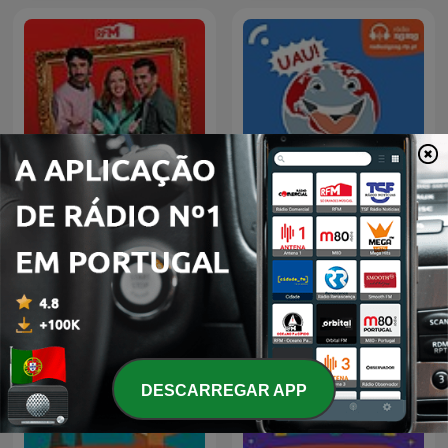
Inacreditáveis Verdades
RFM - Café curto
do Planeta
DESCARREGAR APP