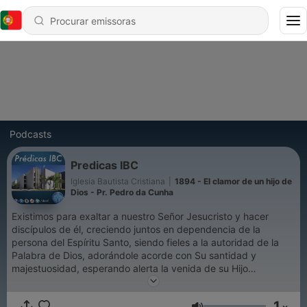
Podcasts
Predicas IBC
Iglesia Bautista Cristiana
|
1894 - El clamor de un hijo de
Dios - Pr. Pedro da Cunha
Existimos para exaltar a nuestro Señor Jesucristo y hacer
discípulos de él, creciendo juntos en dependencia de la
persona del Espíritu Santo, siendo fieles a la autoridad de la
Palabra de Dios, adorándole acorde con Su santidad y
majestuosidad, esperando alerta la venida de su Hijo
Jesucristo.
1