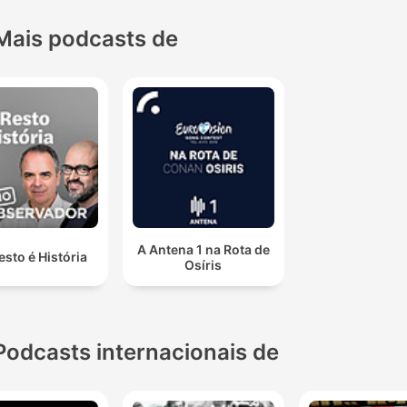
Mais podcasts de
A Antena 1 na Rota de
esto é História
Osíris
Podcasts internacionais de