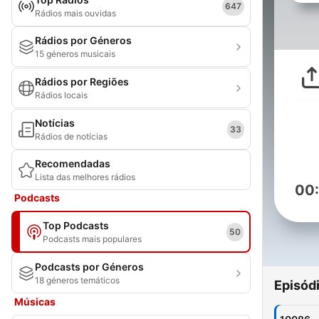
647
Rádios mais ouvidas
Rádios por Géneros
15 géneros musicais
Rádios por Regiões
Rádios locais
Notícias
33
Rádios de notícias
Recomendadas
Lista das melhores rádios
00
Podcasts
Top Podcasts
50
Podcasts mais populares
Podcasts por Géneros
18 géneros temáticos
Episód
Músicas