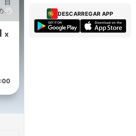
、自
めの
DESCARREGAR APP
るニ
る社
1
x
てい
先の
の歩
(月木
麻音
:00
を務
協力
o/podcast/en.html