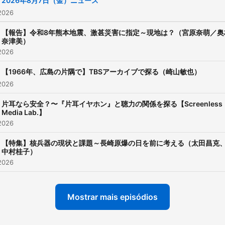
2026年8月7日（金）ニュース
サイト：
2026
https://www.tbsradio.jp/po
【報告】令和8年熊本地震、激甚災害に指定～現地は？（宮原奈萌／奥
奈津美）
2026
【1966年、広島の片隅で】TBSアーカイブで探る（崎山敏也）
2026
片耳なら安全？〜『片耳イヤホン』と聴力の関係を探る【Screenless
Media Lab.】
2026
【特集】核兵器の現状と課題～長崎原爆の日を前に考える（太田昌克
中村桂子）
2026
Mostrar mais episódios