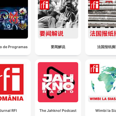
vo de Programas
要闻解说
法国报纸摘
Jurnal RFI
The Jahkno! Podcast
Wimbi la Si