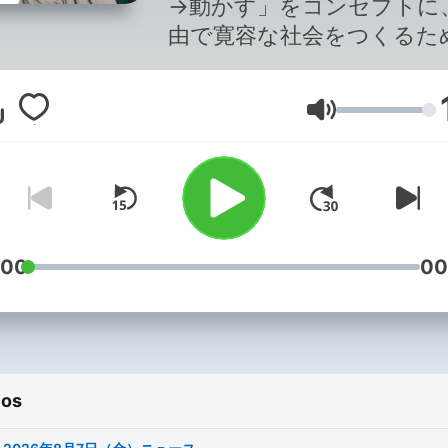
→動かす」をコンセプトに
由で寛容な社会をつくるた
良質な議論と情報を共有す
ュース番組です。複雑化す
Volume
会の中で「何が、なぜ起き
るのか」を共に考え、一歩
未来を探ります。これまで
みを大切に、荻上チキと、
2026年4月からは片桐千晶
金)、山本恵里伽(火)、日比
:00
00
子(水)がパーソナリティー
めます。 番組作りの参考のた
め、以下のアンケートにご
をお願いいたします。
ios
https://www.tbs.co.jp/radi
制作：TBSラジオ TBS Podcast