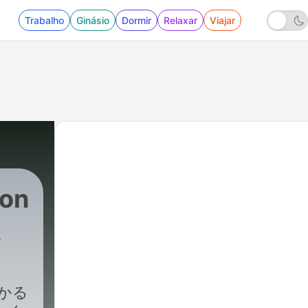
Trabalho
Ginásio
Dormir
Relaxar
Viajar
on
ト
わかる