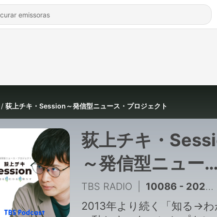
荻上チキ・Session～発信型ニュース・プロジェクト
荻上チキ・Sessi
～発信型ニュー
ス・プロジェク
TBS RADIO
|
10086 - 2026年8月7日（金）ニュース
2013年より続く「知る→