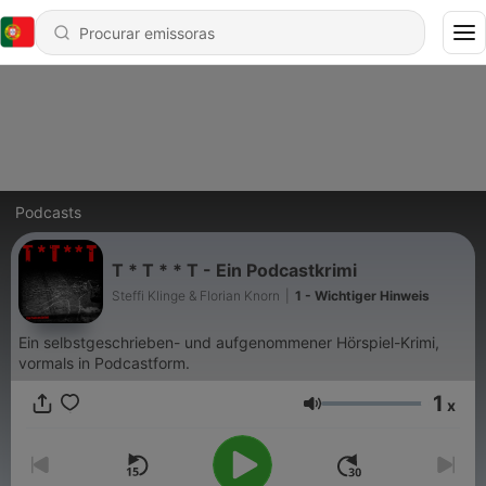
Podcasts
T * T * * T - Ein Podcastkrimi
Steffi Klinge & Florian Knorn
|
1 - Wichtiger Hinweis
Ein selbstgeschrieben- und aufgenommener Hörspiel-Krimi,
vormals in Podcastform.
1
x
Volume