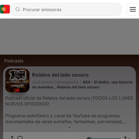
Podcasts
Relatos del lado oscuro
José Ramón Cantalapiedra
|
684 - El idolito, una historia
de duendes _ Relatos del lado oscuro
Podcast oficial de Relatos del lado oscuro ¡TODOS LOS LUNES
NUEVOS EPISODIOS!
Programa radiofónico y canal de YouTube de programas
documentales de seres extraños, fantasmas, perversidad,
sucesos inexplicables y adaptaciones dramatizadas de relatos
literarios de terror y misterio
1