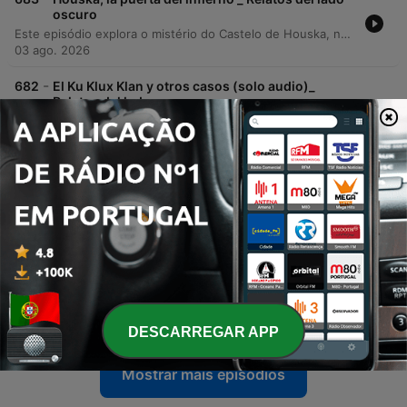
oscuro
Este episódio explora o mistério do Castelo de Houska, na República Checa, uma construção cuja arquitetura sugere que seu propósito não era a defesa externa, mas sim o confinamento de entidades vindas de uma fenda no subsolo. A narrativa detalha as crenças sobre este portal para o inferno e a iconografia demoníقia presente em suas estruturas. A investigação percorre desde os relatos de terror de soldados no século XVII até o uso do local por organizações nazistas para ritos ancestrais e sacrifícios. O episódio aborda também as tentativas soviéticas de transformar o castelo em um sanatório, que foram interrompidas por eventos misteriosos, como contaminações radioativas e acidentes inexplicáveis.
03 ago. 2026
-
682
El Ku Klux Klan y otros casos (solo audio)_
Relatos del lado oscuro
Este episodio analiza el fenómeno histórico y contemporáneo de los linchamientos, explorando sus raíces etimológicas y sus manifestaciones en distintos contextos globales. Se examina la historia de Estados Unidos, desde el origen del término vinculado a Charles Lynch hasta la brutalidad del Ku Klux Klan y el uso de postales macabras como recuerdo de ejecuciones extrajudiciales basadas en la supremacía racial. Asimismo, se establece un contraste con la dinámica observada en México, donde los linchamientos suelen derivar de una crisis de impunidad y la propagación de rumores en comunidades marginadas. El análisis concluye comparando estas prácticas con situaciones extremas en otros continentes, donde la violencia surge por necesidades básicas o conflictos religiosos, subrayando que el linchamiento persiste como una práctica brutal en el siglo XXI.
03 ago. 2026
-
681
Experimento Bacci, las voces de los muertos
||Relatos del lado oscuro
Este episodio explora el fenómeno de la transcomunicación instrumental, diferenciando entre psicofonías y técnicas complejas como las voces directas. Se profundiza en la historia del investigador italiano Marcelo Bacci, quien utilizaba radios de bulbos para captar mensajes de personas fallecidas a través de la onda corta. Asimismo, se detallan investigaciones científicas y experimentos realizados para verificar la autenticidad de estas voces, incluyendo pruebas técnicas para descartar fraudes. El episodio aborda también el papel de los espíritus guías en el proceso mediúmico y analiza mensajes sobre la vida después de la muerte encontrados en las grabaciones de Bacci.
27 jul. 2026
-
680
La muerte de Juan Pablo I ¿Conspiración ||
Relatos del lado oscuro
Este episodio analiza el histórico caso de la muerte de Juan Pablo I, explorando el contexto de una Iglesia Católica marcada por las reformas del Concilio Vaticano II y tensiones internas. A través de diversas fuentes documentales, se examina la vida de Albino Luciani, desde su humilde infancia hasta su breve pero impactante pontificado. El programa profundiza en las controversias y teorías de conspiración que rodean su inesperado fallecimiento a los 33 días de asumir el cargo. Se detallan las irregularidades en el manejo de su cuerpo, la falta de una autopsia y las presuntas implicaciones de figuras como Paul Marcinkus, vinculando estos eventos con escándalos financieros, la mafia y profecías religiosas.
27 jul. 2026
DESCARREGAR APP
Mostrar mais episódios