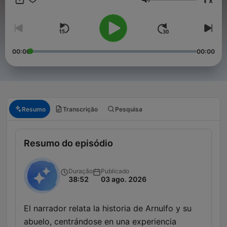
x
Síguenos en nuestras redes sociales oficiales:
Volume
Instagram: https://www.instagram.com/relatosdell...
Facebook: https://www.facebook.com/relatos.dell...
Twitter: https://twitter.com/LadoRelatos
Email: contacto@relatosdelladooscuro.com
00:00
00:00
Conviértete en un supporter de este podcast:
https://www.spreaker.com/podcast/relatos-del-lado-oscuro-
-5421502/support
.
Resumo
Transcrição
Pesquisa
Resumo do episódio
Duração
Publicado
38:52
03 ago. 2026
El narrador relata la historia de Arnulfo y su
abuelo, centrándose en una experiencia