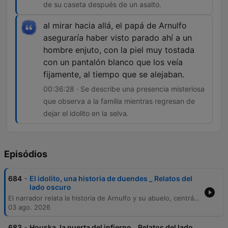
de su caseta después de un asalto.
al mirar hacia allá, el papá de Arnulfo
aseguraría haber visto parado ahí a un
hombre enjuto, con la piel muy tostada
con un pantalón blanco que los veía
fijamente, al tiempo que se alejaban.
00:36:28 · Se describe una presencia misteriosa
que observa a la familia mientras regresan de
dejar el idolito en la selva.
Episódios
-
684
El idolito, una historia de duendes _ Relatos del
lado oscuro
El narrador relata la historia de Arnulfo y su abuelo, centrándose en una experiencia laboral en la selva de Tabasco durante los años 50, donde enfrentaron fenómenos inexplicables atribuidos a la falta de permiso ante los dueños de la tierra. Tras recibir un ídolo de piedra de un hombre misterioso, el abuelo experimentó sucesos paranormales y problemas mecánicos en su hogar, lo que lo llevó a crear un altar en la selva para apaciguar a las entidades. Posteriormente, tras sobrevivir ileso a un ataque delictivo en Guerrero, el abuelo confirmó la protección de estos seres al hallar huellas extrañas alrededor de su caseta. Antes de morir, organizó un viaje para devolver el ídolo a la selva, presenciando una figura misteriosa durante su partida.
03 ago. 2026
-
683
Houska, la puerta del infierno _ Relatos del lado