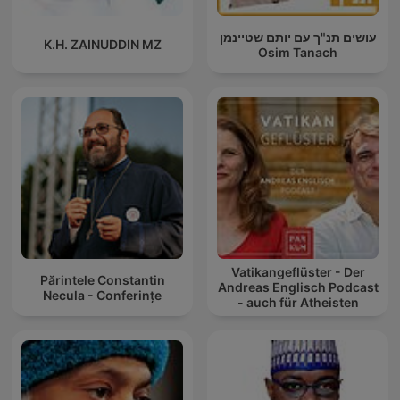
עושים תנ"ך עם יותם שטיינמן
K.H. ZAINUDDIN MZ
Osim Tanach
Vatikangeflüster - Der
Părintele Constantin
Andreas Englisch Podcast
Necula - Conferințe
- auch für Atheisten