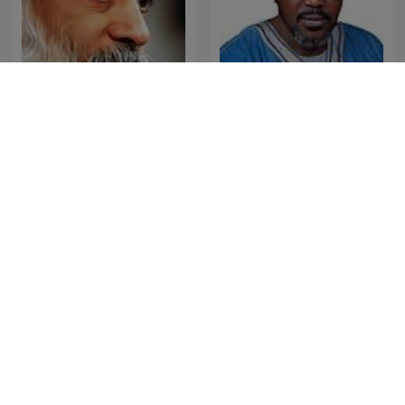
Osho Hindi Podcast
Abdullahi Abba Zaria
深度睡眠|解压|冥想|疗愈养
Juanribe
生|艺术疗愈|白噪音|助眠音
乐|轻音乐|苏阳阳频道