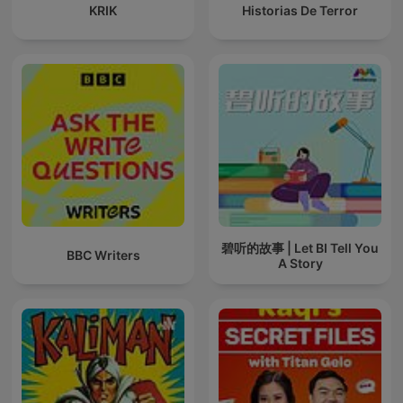
KRIK
Historias De Terror
碧听的故事 | Let BI Tell You
BBC Writers
A Story