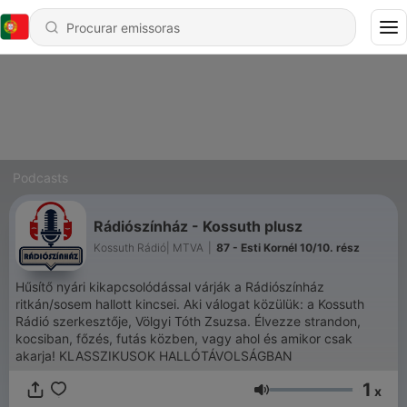
Podcasts
Rádiószínház - Kossuth plusz
Kossuth Rádió| MTVA
|
87 - Esti Kornél 10/10. rész
Hűsítő nyári kikapcsolódással várják a Rádiószínház
ritkán/sosem hallott kincsei. Aki válogat közülük: a Kossuth
Rádió szerkesztője, Völgyi Tóth Zsuzsa. Élvezze strandon,
kocsiban, főzés, futás közben, vagy ahol és amikor csak
akarja! KLASSZIKUSOK HALLÓTÁVOLSÁGBAN
1
x
Volume