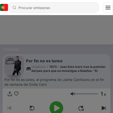
Podcasts
Por fin no es lunes
OndaCero
|
7673 - Juan Soto Ivars tras la petición
del juez para que se investigue a Bolaños: “El
Gobierno quiere castrar al poder judicial”
Por fin no es lunes, el programa de Jaime Cantizano en el fin
de semana de Onda Cero
1
x
Volume