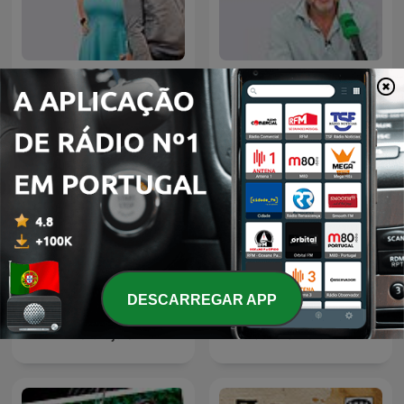
La Rosa de los Vientos
Más de uno
DESCARREGAR APP
La brújula
Julia en la onda