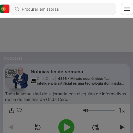
Podcasts
Noticias fin de semana
OndaCero
|
4316 - Minuto económico: "La
inteligencia artificial es una tecnología dominada
especialmente por compañías estadounidenses"
Toda la actualidad de la jornada con el equipo de informativos
de fin de semana de Onda Cero.
1
x
Volume