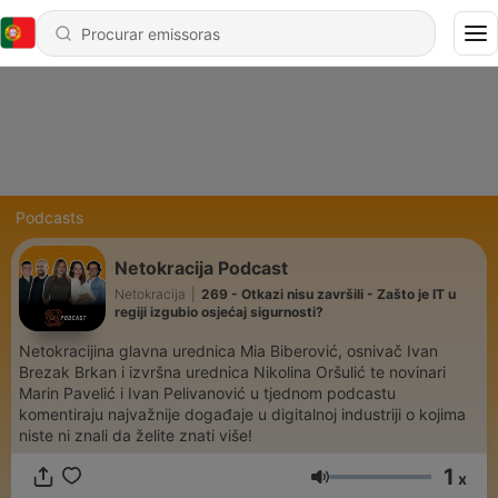
Podcasts
Netokracija Podcast
Netokracija
|
269 - Otkazi nisu završili - Zašto je IT u
regiji izgubio osjećaj sigurnosti?
Netokracijina glavna urednica Mia Biberović, osnivač Ivan
Brezak Brkan i izvršna urednica Nikolina Oršulić te novinari
Marin Pavelić i Ivan Pelivanović u tjednom podcastu
komentiraju najvažnije događaje u digitalnoj industriji o kojima
niste ni znali da želite znati više!
1
x
Volume