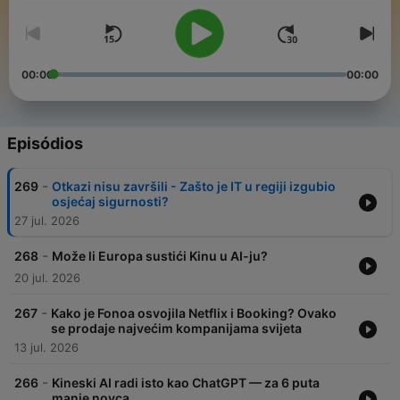
00:00
00:00
Episódios
-
269
Otkazi nisu završili - Zašto je IT u regiji izgubio
osjećaj sigurnosti?
27 jul. 2026
-
268
Može li Europa sustići Kinu u AI-ju?
20 jul. 2026
-
267
Kako je Fonoa osvojila Netflix i Booking? Ovako
se prodaje najvećim kompanijama svijeta
13 jul. 2026
-
266
Kineski AI radi isto kao ChatGPT — za 6 puta
manje novca