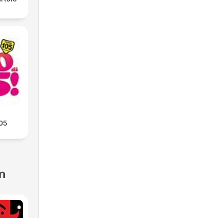
105
n