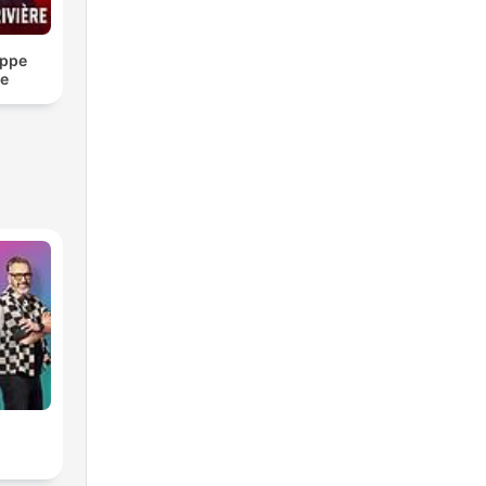
ippe
re