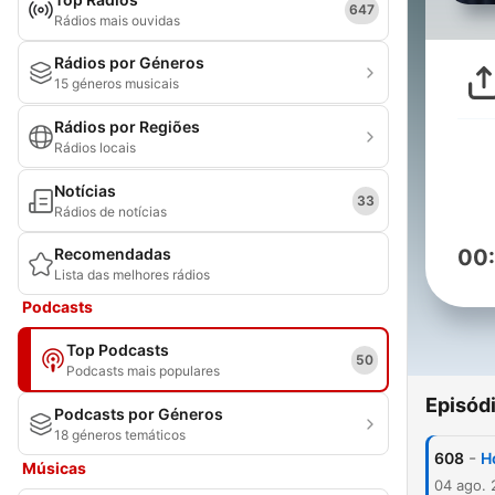
647
Rádios mais ouvidas
Rádios por Géneros
15 géneros musicais
Rádios por Regiões
Rádios locais
Notícias
33
Rádios de notícias
Recomendadas
00
Lista das melhores rádios
Podcasts
Top Podcasts
50
Podcasts mais populares
Episód
Podcasts por Géneros
18 géneros temáticos
-
608
H
Músicas
04 ago.