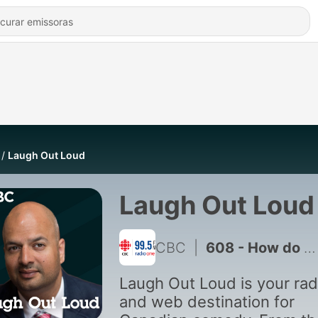
Laugh Out Loud
Laugh Out Loud
CBC
|
608 - How do you propose to someone after 12 years?
Laugh Out Loud is your rad
and web destination for