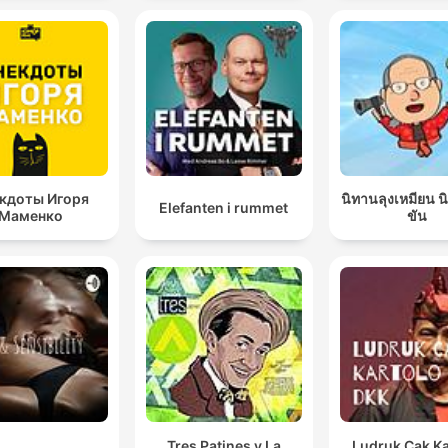
кдоты Игоря
นิทานลุงเหมียน 
Elefanten i rummet
Маменко
ขัน
Tres Patines y La
Ludruk Cak Ka