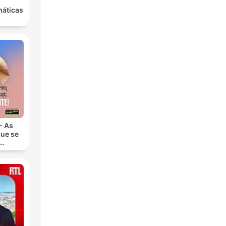
máticas
- As
ue se
te!