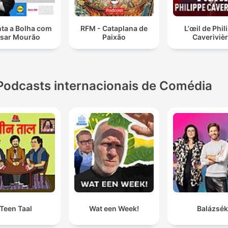
ta a Bolha com
RFM - Cataplana de
L'œil de Phil
sar Mourão
Paixão
Caveriviè
Podcasts internacionais de Comédia
Teen Taal
Wat een Week!
Balázsék