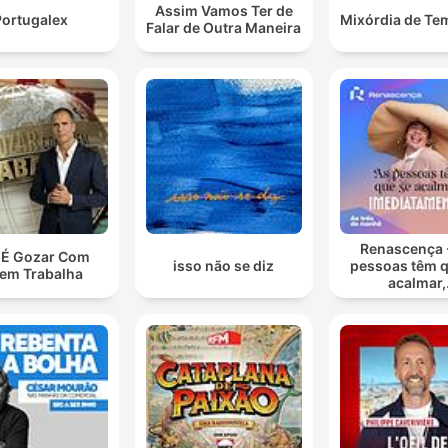
Assim Vamos Ter de
Portugalex
Mixórdia de Te
Falar de Outra Maneira
Renascença 
o É Gozar Com
isso não se diz
pessoas têm q
em Trabalha
acalmar,
imediatamen