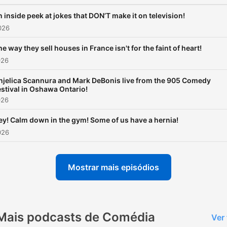
 inside peek at jokes that DON’T make it on television!
2026
e way they sell houses in France isn't for the faint of heart!
026
njelica Scannura and Mark DeBonis live from the 905 Comedy
estival in Oshawa Ontario!
026
ey! Calm down in the gym! Some of us have a hernia!
026
Mostrar mais episódios
Mais podcasts de Comédia
Ver