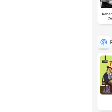
Reben
Cé