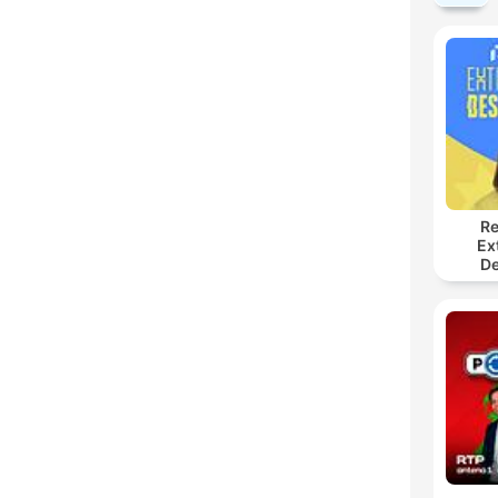
Re
Ex
De