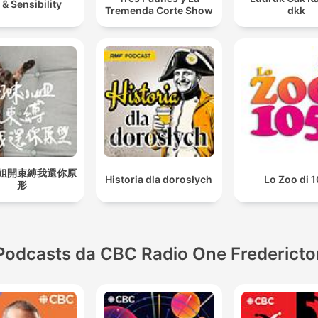
 & Sensibility
Tremenda Corte Show
dkk
姐開束縛我還你原
Historia dla dorosłych
Lo Zoo di 
形
Podcasts da CBC Radio One Fredericto