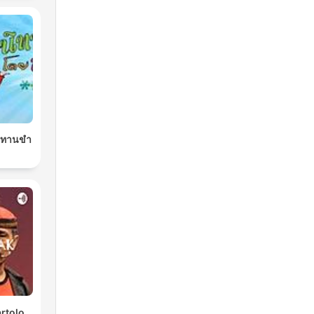
นิทานขำ
rtolo