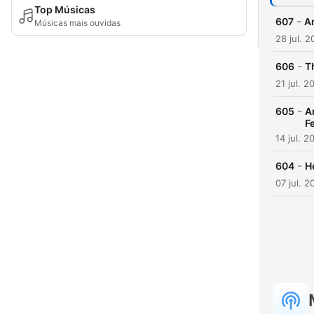
Top Músicas
-
607
An
Músicas mais ouvidas
28 jul. 
-
606
Th
21 jul. 2
-
605
A
F
14 jul. 2
-
604
H
07 jul. 2