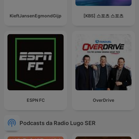
KieftJansenEgmondGijp
[KBS] 스포츠 스포츠
ESPN FC
OverDrive
Podcasts da Radio Lugo SER