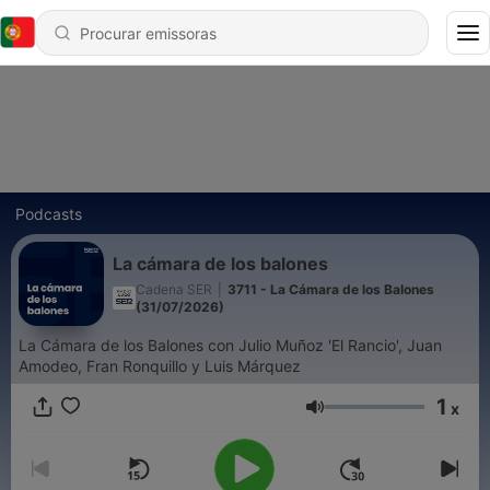
Podcasts
La cámara de los balones
Cadena SER
|
3711 - La Cámara de los Balones
(31/07/2026)
La Cámara de los Balones con Julio Muñoz 'El Rancio', Juan
Amodeo, Fran Ronquillo y Luis Márquez
1
x
Volume