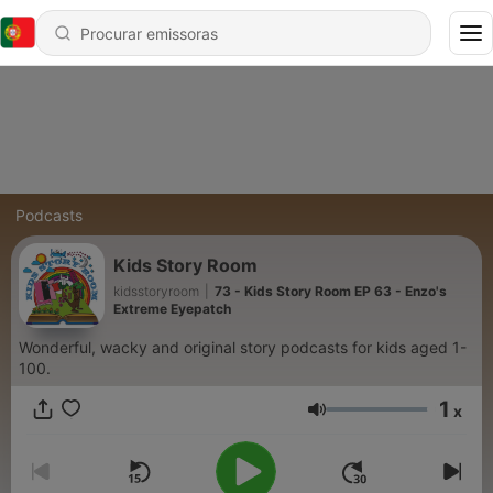
Podcasts
Kids Story Room
kidsstoryroom
|
73 - Kids Story Room EP 63 - Enzo's
Extreme Eyepatch
Wonderful, wacky and original story podcasts for kids aged 1-
100.
1
x
Volume