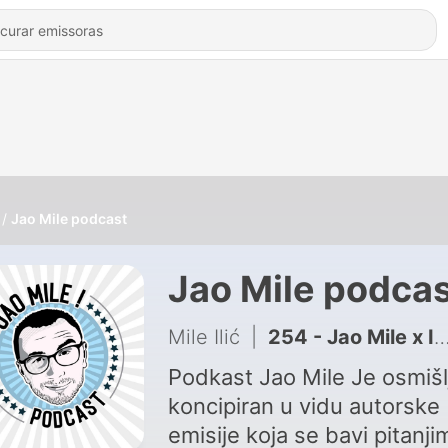
Jao Mile podcast
Jao Mile podca
Mile Ilić
|
254 - Jao Mile x Ivan Miljković: Karijera i Finansije!
Podkast Jao Mile Je osmišl
koncipiran u vidu autorske
emisije koja se bavi pitanji