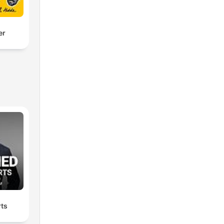
er
rts