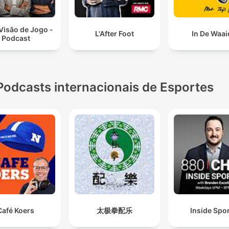
života
Visão de Jogo -
L'After Foot
In De Waai
Podcast
Podcasts internacionais de Esportes
Café Koers
太极拳配乐
Inside Spo