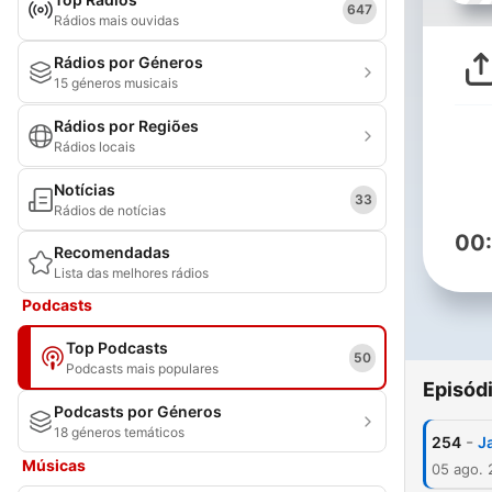
647
Rádios mais ouvidas
Rádios por Géneros
15 géneros musicais
Rádios por Regiões
Rádios locais
Notícias
33
Rádios de notícias
00
Recomendadas
Lista das melhores rádios
Podcasts
Top Podcasts
50
Podcasts mais populares
Episód
Podcasts por Géneros
18 géneros temáticos
-
254
Ja
Músicas
05 ago.