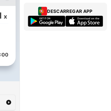
DESCARREGAR APP
1
x
kih
aju
mu,
e
:00
ma
je
voj
lja
ikaz
se