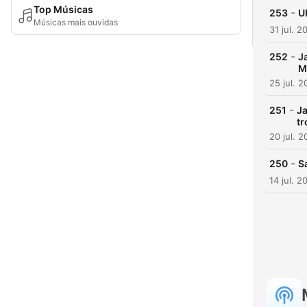
Top Músicas
-
253
U
Músicas mais ouvidas
31 jul. 2
-
252
J
M
25 jul. 
-
251
Ja
tr
20 jul. 
-
250
S
14 jul. 2