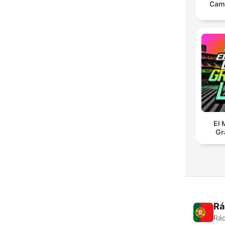
Cam
El 
Gr
Rá
Rád