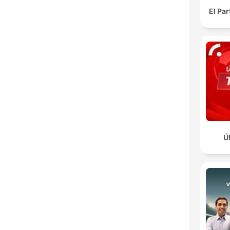
El Pa
Ú