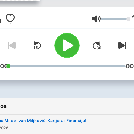
profesionalne košarkaške
karijere iz ugla afirmisanih
košarkaša, trenera, sports
Volume
agenata. Teme koje analizir
početke, uzore, prvu opre
impresije, zatim izazove
profesionalne karijere, ali s
bavi i pitanjima vezanim za
:00
00
život posle karijere sa koji
se profesionalni sportista
susreće. Podkast Jao Mile 
značajan za promociju i raz
ios
sporta u regionu i predstav
koristan i sveobuhvatan pr
o Mile x Ivan Miljković: Karijera i Finansije!
zdravog načina života koji 
 2026