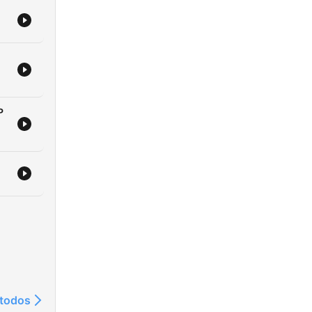
ta
se
mu
ina
P
 ugla
ta
Kroz
šti
udio
avom
 todos
.