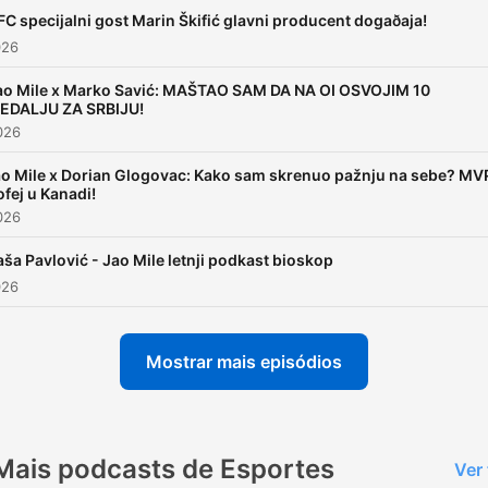
prikazuje široj društvenoj
FC specijalni gost Marin Škifić glavni producent dogaðaja!
zajednici. Koncept Podkas
026
Jao Mile Ovaj format je
ao Mile x Marko Savić: MAŠTAO SAM DA NA OI OSVOJIM 10
osmišljen sa namerom da 
EDALJU ZA SRBIJU!
prikaže širokom auditoriju
2026
starosne dobi od 6-76 god
o Mile x Dorian Glogovac: Kako sam skrenuo pažnju na sebe? MV
kroz teme koje obrađuje iz
ofej u Kanadi!
2026
poznatih, uspešnih lica sve
košarke na sledeći način: 
aša Pavlović - Jao Mile letnji podkast bioskop
edukativan i realan pristup
026
mladima omogućava sveop
uvid u život sportiste.
Mostrar mais episódios
Angažovanje mladih putem
kvalitetnog i objektivnog a
vizuelnog sadržaja ka zdr
Mais podcasts de Esportes
Ver
životu i pravim vrednostima