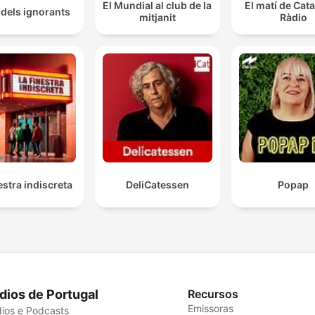
El Mundial al club de la
El matí de Cat
t dels ignorants
mitjanit
Ràdio
estra indiscreta
DeliCatessen
Popap
dios de Portugal
Recursos
Emissoras
ios e Podcasts