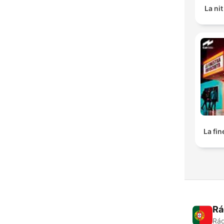
La ni
La fin
Rá
Rád