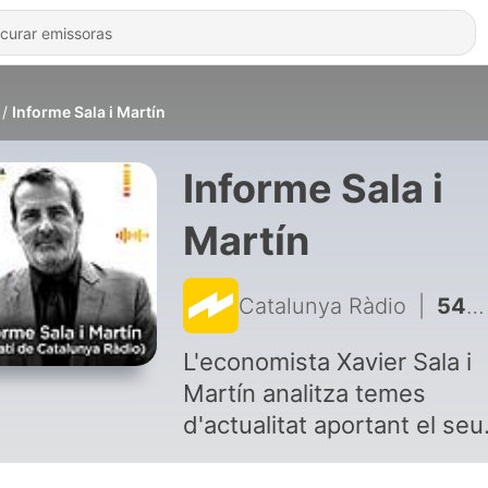
Informe Sala i Martín
Informe Sala i
Martín
Catalunya Ràdio
|
549 - Sala-i-Martín, sobre la crisi climàtica: "Prohibir no és la solució" - 06/06/23
L'economista Xavier Sala i
Martín analitza temes
d'actualitat aportant el seu
punt de vista expert per