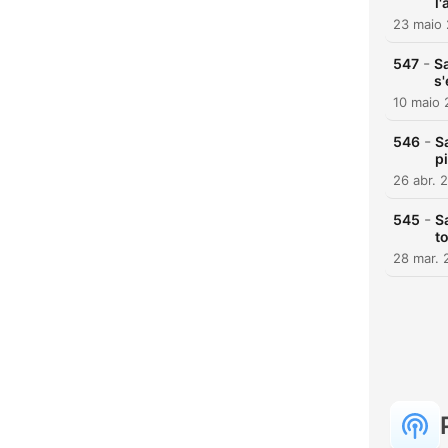
l
23 maio
-
547
Sa
s
10 maio
-
546
S
p
26 abr. 
-
545
S
t
28 mar. 