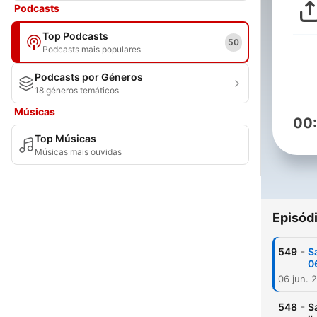
Podcasts
Top Podcasts
50
Podcasts mais populares
Podcasts por Géneros
18 géneros temáticos
Músicas
00
Top Músicas
Músicas mais ouvidas
Episód
-
549
Sa
0
06 jun. 
-
548
Sa