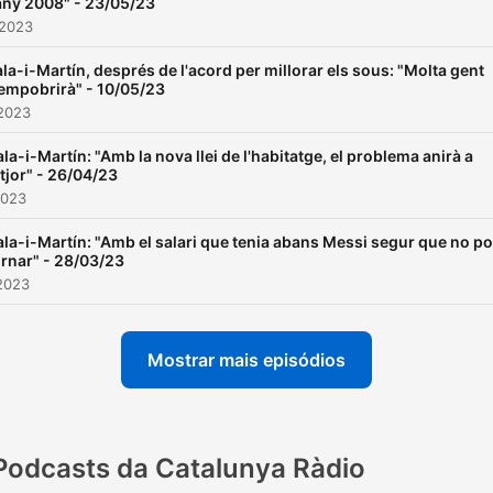
'any 2008" - 23/05/23
 2023
la-i-Martín, després de l'acord per millorar els sous: "Molta gent
'empobrirà" - 10/05/23
 2023
ala-i-Martín: "Amb la nova llei de l'habitatge, el problema anirà a
itjor" - 26/04/23
2023
ala-i-Martín: "Amb el salari que tenia abans Messi segur que no po
ornar" - 28/03/23
2023
Mostrar mais episódios
Podcasts da Catalunya Ràdio