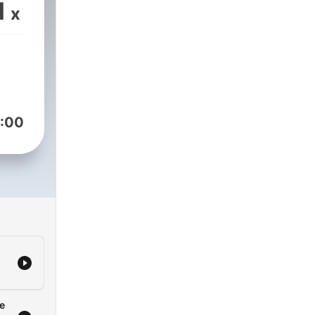
ca,
1
x
ides
:00
de