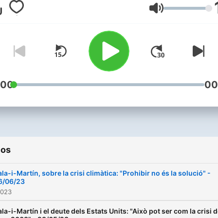
exposar, de manera didàcti
Volume
les claus econòmiques que
influeixen en les nostres v
quotidianes
:00
00
ios
la-i-Martín, sobre la crisi climàtica: "Prohibir no és la solució" -
6/06/23
2023
la-i-Martín i el deute dels Estats Units: "Això pot ser com la crisi 