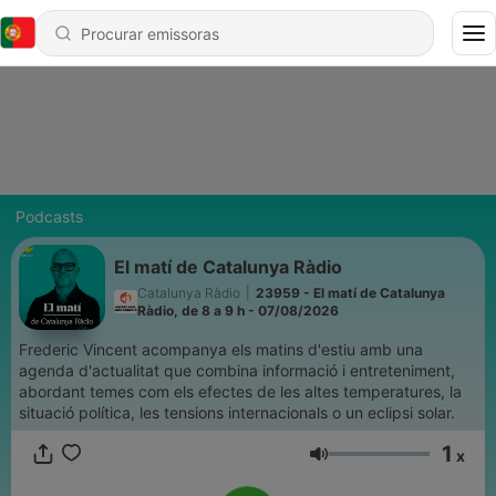
Podcasts
El matí de Catalunya Ràdio
Catalunya Ràdio
|
23959 - El matí de Catalunya
Ràdio, de 8 a 9 h - 07/08/2026
Frederic Vincent acompanya els matins d'estiu amb una
agenda d'actualitat que combina informació i entreteniment,
abordant temes com els efectes de les altes temperatures, la
situació política, les tensions internacionals o un eclipsi solar.
1
x
Volume