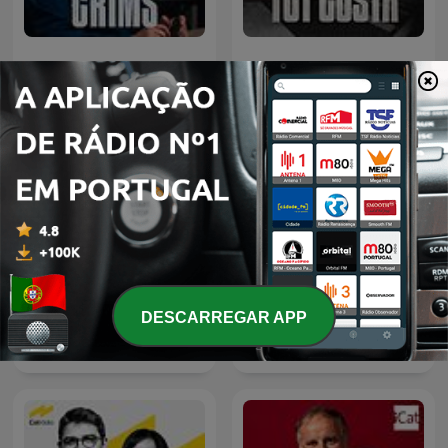
Crims
Tot costa
DESCARREGAR APP
L'ofici de viure
La nit dels ignorants