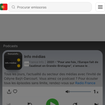
Podcasts
Info médias
France Info
|
2031 - "Pour une fois, l’Europe fait de
l’audimat en Grande-Bretagne", s'amuse le
journaliste d'origine britannique Alex Taylor
Tous les jours, l'actualité du secteur des médias avec l'invité de
Célyne Baÿt-Darcourt. Vous aimez ce podcast ? Pour écouter
tous les épisodes sans limite, rendez-vous sur
Radio France
1
x
Volume