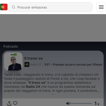
Podcasts
Il treno va
Radio 24
|
557 - Principe azzurro cercasi per 50enni
Tante volte, viaggiando in treno, ci è capitato di chiederci chi
fosse il passeggero seduto di fronte a noi, che cosa facesse o
dove andasse.
"Il treno va"
è un programma radiofonico
trasmesso da
Radio 24
che muove da questa domanda sul
popolo dei viaggiatori di treno. In ogni puntata, il conduttore,
Gianluca Nicoletti
,
passa da un vagone all'altro con il suo
tablet sempre acceso e interloquisce con altri viaggiatori. Il
1
meccanismo del programma prevede che il conduttore sia
x
Volume