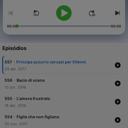
perennemente in viaggio in un treno diretto verso un'ipotetica,
immaginaria, irreale donna che lo aspetta. Non
necessariamente è un'amante, moglie o fidanzata. È
semplicemente una donna che aspetta. E nell'attesa di questo
incontro seguiamo altri incontri e conversazioni che raccontano
di queste vite in transito, di personaggi, di curiose situazioni e
00:00
00:00
sorprese: il confine del vagone si espande fino a sconfinare
nell'evocazione e nell'immaginazione.
Episódios
-
557
Principe azzurro cercasi per 50enni
24 abr. 2017
-
556
Bacio di scena
13 jun. 2016
-
555
L'amore frustrato
18 abr. 2016
-
554
Figlie che non figliano
25 nov. 2017