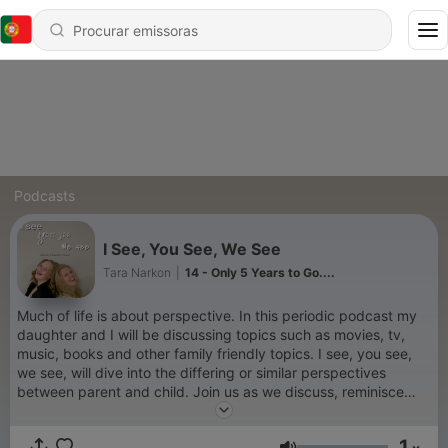
Podcasts
I See, You See, We See
Tara Narkon
|
14 - Only 5 Years to Go....
Much of life is about perspective. In this periodic podcast my
daughter and I will be discussing topics such as movies, tv,
music, books and other family friendly topics. I see, you see,
we see, will dive into the differing or similar perspectives
between parent and child. Join us as we discuss, reminisce
and share a lot of laughs together. Maybe it will even spark
some fun or meaningful conversations for parents and children
1