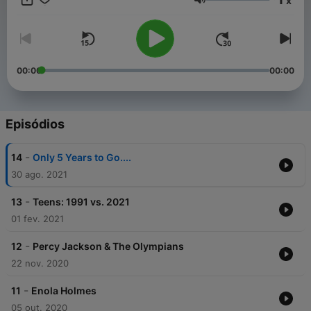
x
listeners.
Volume
00:00
00:00
Episódios
-
14
Only 5 Years to Go....
30 ago. 2021
-
13
Teens: 1991 vs. 2021
01 fev. 2021
-
12
Percy Jackson & The Olympians
22 nov. 2020
-
11
Enola Holmes
05 out. 2020