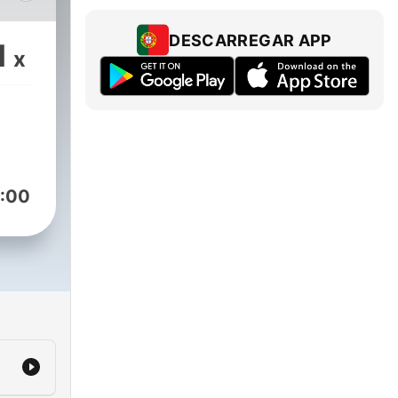
ga
m
DESCARREGAR APP
1
x
:00