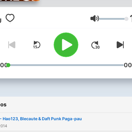
www.fb.com/HipsterDoBre
hipsterdobrega@gmail.co
Volume
:00
00
ios
- Hao123, Blecaute & Daft Punk Paga-pau
2014