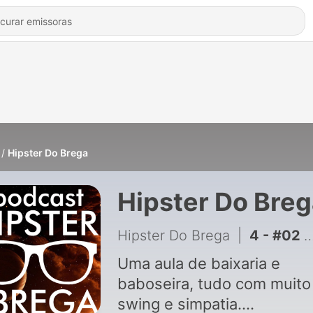
Hipster Do Brega
Hipster Do Bre
Hipster Do Brega
|
4 - #02 - Hao123, Blecaute & Daft Punk Paga-pau
Uma aula de baixaria e
baboseira, tudo com muito
swing e simpatia.