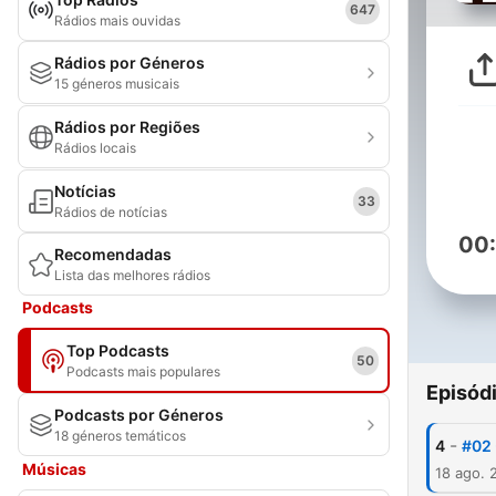
647
Rádios mais ouvidas
Rádios por Géneros
15 géneros musicais
Rádios por Regiões
Rádios locais
Notícias
33
Rádios de notícias
00
Recomendadas
Lista das melhores rádios
Podcasts
Top Podcasts
50
Podcasts mais populares
Episód
Podcasts por Géneros
18 géneros temáticos
-
4
#02 
Músicas
18 ago. 