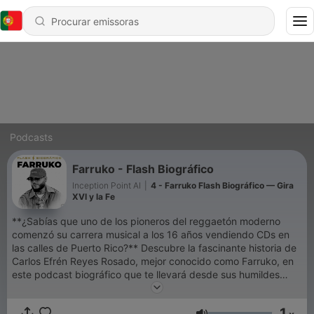
Podcasts
Farruko - Flash Biográfico
Inception Point AI
|
4 - Farruko Flash Biográfico — Gira
XVI y la Fe
**¿Sabías que uno de los pioneros del reggaetón moderno
comenzó su carrera musical a los 16 años vendiendo CDs en
las calles de Puerto Rico?** Descubre la fascinante historia de
Carlos Efrén Reyes Rosado, mejor conocido como Farruko, en
este podcast biográfico que te llevará desde sus humildes
inicios en Bayamón hasta convertirse en una superestrella
mundial del género urbano. Conoce los momentos clave que
1