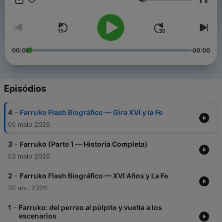
x
definieron su trayectoria: desde sus primeras colaboraciones
Volume
con Daddy Yankee y Don Omar, hasta su transformación
espiritual que marcó un antes y después en su música.
Exploramos su evolución artística a través de álbumes icónicos
como "El Talento Del Bloque" y "Gangalee", su incursión en el
trap latino, y cómo logró fusionar el reggaetón tradicional con
00:00
00:00
sonidos innovadores que conquistaron las listas
internacionales. Analizamos sus controversias, su reinvención
personal y su impacto en la música latina contemporánea. Una
narrativa completa sobre el artista que redefinió los límit This
Episódios
content was created in partnership and with the help of
Artificial Intelligence AI.
-
4
Farruko Flash Biográfico — Gira XVI y la Fe
05 maio 2026
-
3
Farruko (Parte 1 — Historia Completa)
03 maio 2026
-
2
Farruko Flash Biográfico — XVI Años y La Fe
30 abr. 2026
-
1
Farruko: del perreo al púlpito y vuelta a los
escenarios