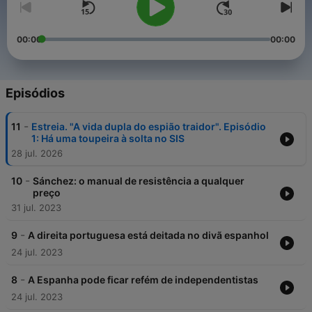
00:00
00:00
Episódios
-
11
Estreia. "A vida dupla do espião traidor". Episódio
1: Há uma toupeira à solta no SIS
28 jul. 2026
-
10
Sánchez: o manual de resistência a qualquer
preço
31 jul. 2023
-
9
A direita portuguesa está deitada no divã espanhol
24 jul. 2023
-
8
A Espanha pode ficar refém de independentistas
24 jul. 2023