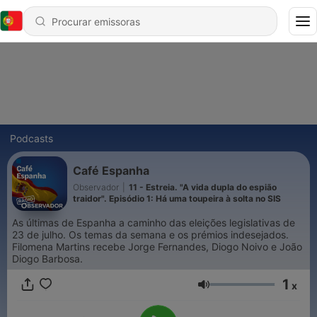
Podcasts
Café Espanha
Observador
|
11 - Estreia. "A vida dupla do espião
traidor". Episódio 1: Há uma toupeira à solta no SIS
As últimas de Espanha a caminho das eleições legislativas de
23 de julho. Os temas da semana e os prémios indesejados.
Filomena Martins recebe Jorge Fernandes, Diogo Noivo e João
Diogo Barbosa.
1
x
Volume