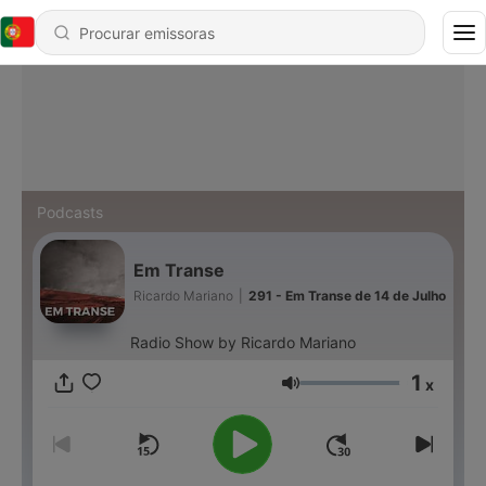
Podcasts
Em Transe
Ricardo Mariano
|
291 - Em Transe de 14 de Julho
Radio Show by Ricardo Mariano
1
x
Volume