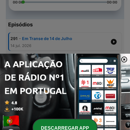
00:00
00:00
Episódios
-
291
Em Transe de 14 de Julho
14 jul. 2026
-
290
Em Transe de 23 de Junho
23 jun. 2026
-
289
Em Transe de 11 de Junho
11 jun. 2026
-
288
Em Transe de 27 de Maio
27 maio 2026
-
287
Em Transe de 13 de Maio
13 maio 2026
DESCARREGAR APP