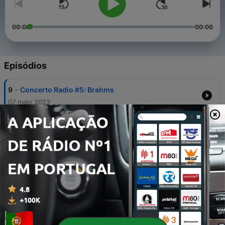
00:00
00:00
Episódios
-
9
Concerto Radio #5: Brahms
07 maio 2023
-
8
Concerto Radio #4: Chopin的宴会
01 mar. 2023
-
7
Concerto Radio #3: Mendelssohn
03 fev. 2023
-
6
Concerto Radio #2: Schubert
31 jan. 2023
-
5
Concerto Radio #1: Mozart