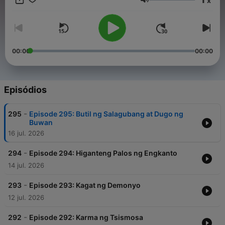
x
kanilang pagyaman sa kulturang Pilipino. For brand
Volume
partnerships, advertisements, or other collaboration
opportunities with our podcast, please contact our
management team at info@tagm.com.
00:00
00:00
Episódios
-
295
Episode 295: Butil ng Salagubang at Dugo ng
Buwan
16 jul. 2026
-
294
Episode 294: Higanteng Palos ng Engkanto
14 jul. 2026
-
293
Episode 293: Kagat ng Demonyo
12 jul. 2026
-
292
Episode 292: Karma ng Tsismosa