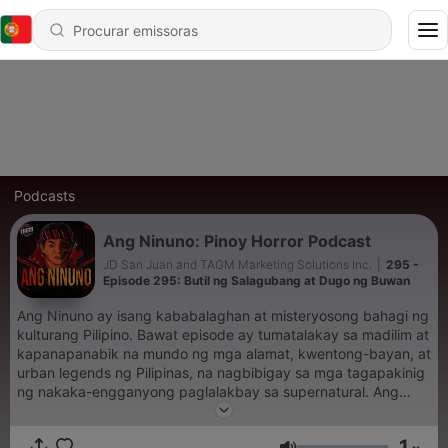
Podcasts
Ang Ninuno: Pinoy Horror Podcast
JD San Juan and TAGM Marketing Solutions Inc.
|
295 -
Episode 295: Butil ng Salagubang at Dugo ng Buwan
Ang Ninuno ay isang kababalaghan at misteryosong bahagi ng
kulturang Pilipino. Bawat episode ay tumatalakay sa madilim at
kapanapanabik na mundo ng mga alamat, kwentong-bayan, at
urban legends ng Pilipinas, na nagbibigay sa mga tagapakinig
ng nakaka-engganyong paglalakbay sa supernatural. Ang
seryeng ito ay maingat na binuo upang itampok ang mga
kwentong hindi gaanong kilala ngunit kapansin-pansin dahil sa
1