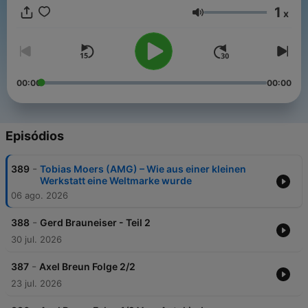
haben. Jeden Donnerstag erscheint eine neue Folge mit
1
x
faszinierenden Einblicken direkt aus erster Hand.
Volume
00:00
00:00
Episódios
-
389
Tobias Moers (AMG) – Wie aus einer kleinen
Werkstatt eine Weltmarke wurde
06 ago. 2026
-
388
Gerd Brauneiser - Teil 2
30 jul. 2026
-
387
Axel Breun Folge 2/2
23 jul. 2026