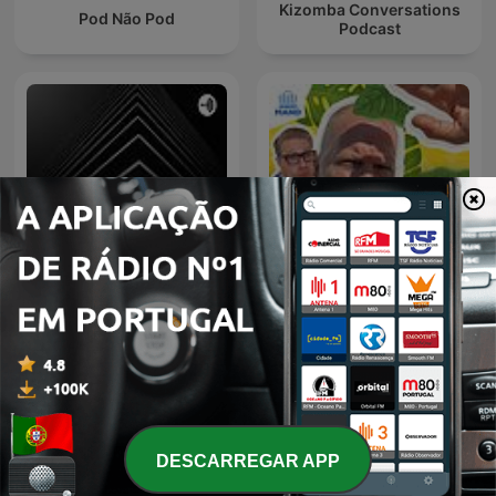
Kizomba Conversations
Pod Não Pod
Podcast
E É, É ?
Wat een Week!
DESCARREGAR APP