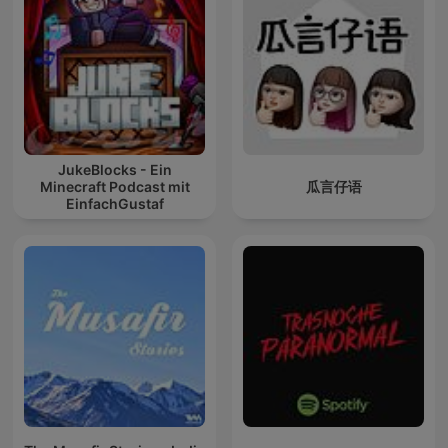
JukeBlocks - Ein
Minecraft Podcast mit
瓜言仔语
EinfachGustaf