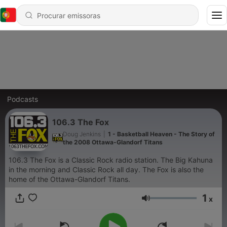
Podcasts
106.3 The Fox
Doug Jenkins
|
1 - Basketball Heaven - The Story of
the 2008 Ottawa-Glandorf Titans
106.3 The Fox is a Classic Rock radio station. The Big Kahuna
in the morning and Classic Rock all day. The Fox is also the
home of the Ottawa-Glandorf Titans.
1
x
Volume