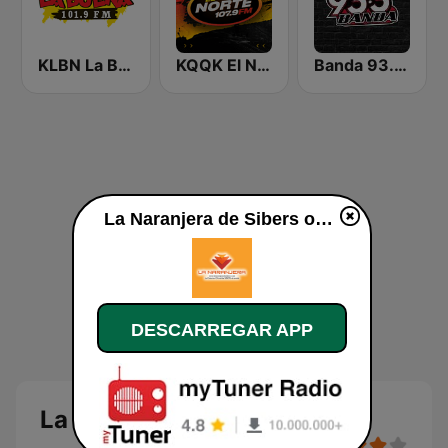
KLBN La Buena 101.9 FM
KQQK El Norte 107.9 / 101.7 FM
Banda 93.3 FM
La Naranjera de Sibers online
DESCARREGAR APP
La Naranjera de Sibers