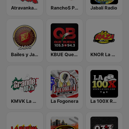
Atravankado Radio
RanchoS PotosinoS Radio
Jabalí Radio
Bailes y Jaripeos Potosinos
KBUE Que Buena 105.5 / 94.3 FM (US Only)
KNOR La Raza 93.7 (US Only)
KMVK La Grande 107.5 FM
La Fogonera
La 100X Radio