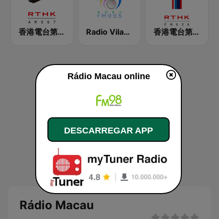
香港電台第三台 RTHK Radio 3
Radio Vilaverde 綠邨995 FM
香港電台第一台 RTHK Radio 1
Rádio Macau online
DESCARREGAR APP
Rádio Macau