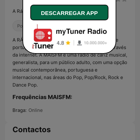
A Rádio Com Vida!
DESCARREGAR APP
Pop / Top 40
Adulto-Contemporânea
A RÁDIO MAISFM é uma estação de rádio online
portuguesa que emite para o Mundo inteiro através
da internet. A MAISFM é uma rádio de cariz musical,
generalista, para um público adulto, com uma opção
musical contemporânea, portuguesa e
internacional, nas áreas do Pop, Pop/Rock, Rock e
Dance Pop.
Frequências MAISFM:
Braga:
Online
Contactos