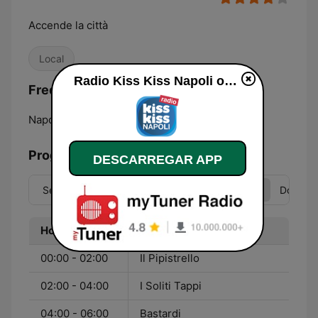
Accende la città
Local
Radio Kiss Kiss Napoli online
Frequências Radio Kiss Kiss Napoli:
Napoli:
103.0 FM
Programação
DESCARREGAR APP
Seg
Ter
Qua
Qui
Sex
Sáb
Dom
Hora
Programa
00:00 - 02:00
Il Pipistrello
02:00 - 04:00
I Soliti Tappi
04:00 - 06:00
Bastardi