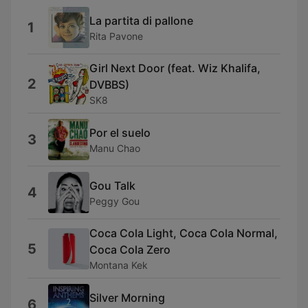
La partita di pallone
1
Rita Pavone
Girl Next Door (feat. Wiz Khalifa,
2
DVBBS)
SK8
Por el suelo
3
Manu Chao
Gou Talk
4
Peggy Gou
Coca Cola Light, Coca Cola Normal,
5
Coca Cola Zero
Montana Kek
Silver Morning
6