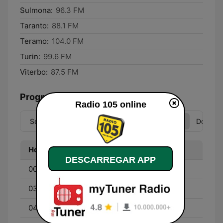
Sulmona:
96.3 FM
Taranto:
88.1 FM
Teramo:
104.0 FM
Turin:
99.6 FM
Viterbo:
87.5 FM
Programação
Radio 105 online
Seg
Ter
Qua
Qui
Sex
Sáb
Dom
Hora
Programa
DESCARREGAR APP
00:00 - 03:00
105 Indaklubb
03:00 - 04:00
105 Mi Casa Best
04:00 - 06:00
105 Take Away Best