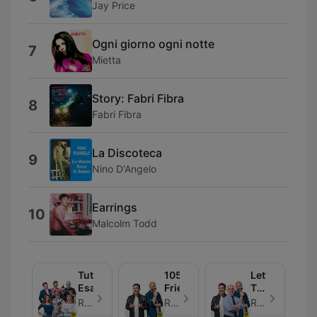
Jay Price
Ogni giorno ogni notte
7
Mietta
Story: Fabri Fibra
8
Fabri Fibra
La Discoteca
9
Nino D'Angelo
Earrings
10
Malcolm Todd
Tutto
105
Let's
Esaurito
Friends
Talk
About
Radio 105 - Episódio 30
Radio 105 - Episódio 30
Radio 105 - Episódio 30
Sex