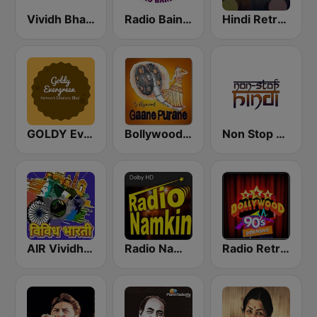
Vividh Bharti (विविध भारती)
Radio Baingan
Hindi Retro Hits Radio
GOLDY Evergreen
Bollywood Gaane Purane
Non Stop Hindi
AIR Vividh Bharati
Radio Namkin
Radio Retro Bollywood 90s