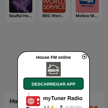
Soulful House
BBC World Service
Mellow Magic
House FM online
DESCARREGAR APP
House FM