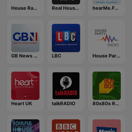
House Radio
Real House Radio
hearMe.FM House
GB News Radio
LBC
House Party Radio
Heart UK
talkRADIO
80s80s Reggae