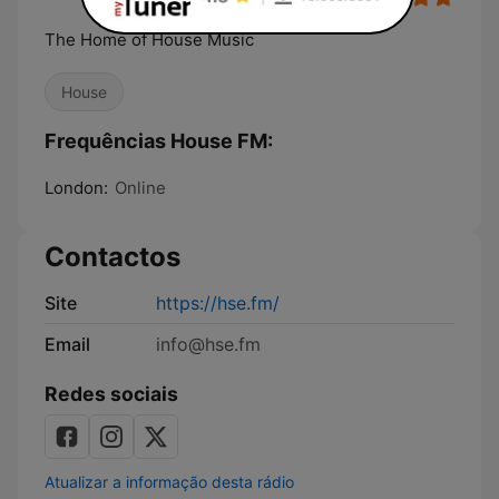
The Home of House Music
House
Frequências House FM:
London:
Online
Contactos
Site
https://hse.fm/
Email
info@hse.fm
Redes sociais
Atualizar a informação desta rádio