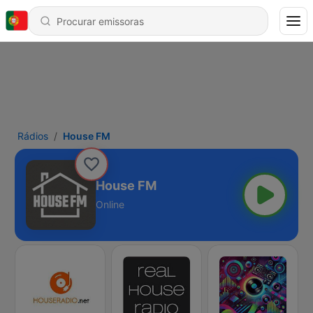
Rádios
House FM
House FM
Online